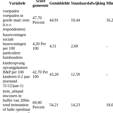
Score
Variabele
Gemiddelde
Standaardafwijking
Mi
gemeente
voetpaden
voetpaden in
47,70
goede staat: eens
44,91
10,44
16,
Percent
(t.o.v.
respondenten)
huurwoningen
sociale
huurwoningen
4,20
Per
4,51
2,69
-
per 100
100
particuliere
huishoudens
kinderopvang
opvangplaatsen
B&P per 100
42,70
Per
43,26
12,50
-
kinderen 0-2 jaar
100
(toestand
31/12/jaar-1)
trein_afstand
inwoners in
buffer van 200m
69,90
rond treinstation
54,21
14,23
18,
Percent
of halte openbaar