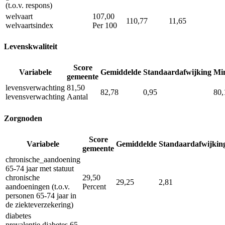
(t.o.v. respons)
welvaart
107,00
110,77
11,65
welvaartsindex
Per 100
Levenskwaliteit
Score
Variabele
Gemiddelde
Standaardafwijking
Mi
gemeente
levensverwachting
81,50
82,78
0,95
80,
levensverwachting
Aantal
Zorgnoden
Score
Variabele
Gemiddelde
Standaardafwijkin
gemeente
chronische_aandoening
65-74 jaar met statuut
chronische
29,50
29,25
2,81
aandoeningen (t.o.v.
Percent
personen 65-74 jaar in
de ziekteverzekering)
diabetes
prevalentie diabetes 65-