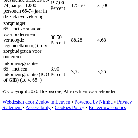
197,00
74 jaar per 1.000
175,50
31,06
Percent
personen 65-74 jaar in
de ziekteverzekering
zorgbudget
65+ met zorgbudget
voor ouderen en
88,50
verhoogde
88,28
4,68
Percent
tegemoetkoming (t.o.v.
zorgbudgetten voor
ouderen)
inkomensgarantie
65+ met een
3,90
3,52
3,25
inkomensgarantie (IGO
Percent
of GIB) (t.o.v. 65+)
© Copyright 2026 Hospiscore, Alle rechten voorbehouden
Webdesign door Zenjoy in Leuven
•
Powered by Nimbu
•
Privacy
Statement
•
Accessibility
•
Cookies Policy
•
Beheer uw cookies