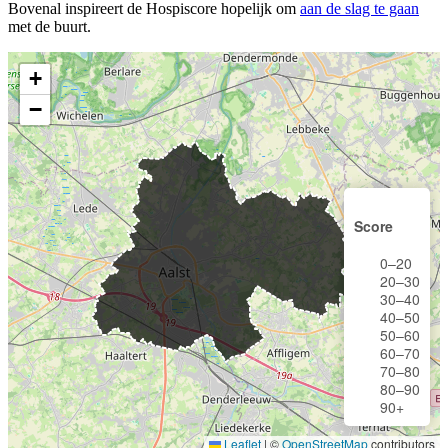
Bovenal inspireert de Hospiscore hopelijk om
aan de slag te gaan
met de buurt.
+
−
Score
0–20
20–30
30–40
40–50
50–60
60–70
70–80
80–90
90+
Leaflet
|
©
OpenStreetMap
contributors