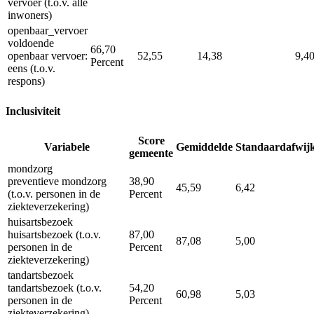
vervoer (t.o.v. alle
inwoners)
openbaar_vervoer
voldoende
66,70
openbaar vervoer:
52,55
14,38
9,4
Percent
eens (t.o.v.
respons)
Inclusiviteit
Score
Variabele
Gemiddelde
Standaardafwij
gemeente
mondzorg
preventieve mondzorg
38,90
45,59
6,42
(t.o.v. personen in de
Percent
ziekteverzekering)
huisartsbezoek
huisartsbezoek (t.o.v.
87,00
87,08
5,00
personen in de
Percent
ziekteverzekering)
tandartsbezoek
tandartsbezoek (t.o.v.
54,20
60,98
5,03
personen in de
Percent
ziekteverzekering)