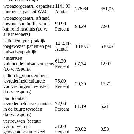
woonzorgcentra_capaciteit
1141,00
276,64
451,05
huidige capaciteit WZC
Aantal
woonzorgcentra_afstand
inwoners in buffer van 5
99,90
98,29
7,90
km rond rusthuis (t.o.v.
Percent
alle inwoners)
patienten_per_praktijk
1414,00
toegewezen patiënten per
1830,54
630,02
Aantal
huisartsenpraktijk
huisartsen
61,30
voldoende huisartsen: eens
67,74
12,67
Percent
(t.o.v. respons)
culturele_voorzieningen
tevredenheid culturele
75,80
59,35
17,71
voorzieningen: tevreden
Percent
(t.o.v. respons)
buurtcontact
tevredenheid over contact
72,90
81,19
5,21
in de buurt: tevreden
Percent
(t.o.v. respons)
vertrouwen_bestuur
vertrouwen in
21,90
30,02
8,53
gemeentebestuur: veel
Percent