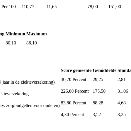
0
Per 100
110,77
11,65
78,00
151,00
ng
Minimum
Maximum
80,10
86,10
Score gemeente
Gemiddelde
Standa
30,70
Percent
29,25
2,81
 jaar in de ziekteverzekering)
226,00
Percent
175,50
31,06
iekteverzekering
83,80
Percent
88,28
4,68
.v. zorgbudgetten voor ouderen)
4,30
Percent
3,52
3,25