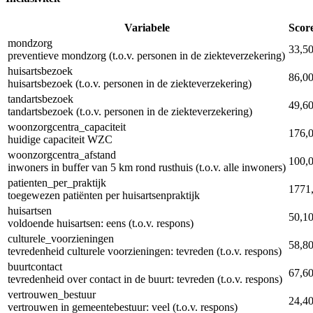
Variabele
Scor
mondzorg
33,5
preventieve mondzorg (t.o.v. personen in de ziekteverzekering)
huisartsbezoek
86,0
huisartsbezoek (t.o.v. personen in de ziekteverzekering)
tandartsbezoek
49,6
tandartsbezoek (t.o.v. personen in de ziekteverzekering)
woonzorgcentra_capaciteit
176,
huidige capaciteit WZC
woonzorgcentra_afstand
100,
inwoners in buffer van 5 km rond rusthuis (t.o.v. alle inwoners)
patienten_per_praktijk
1771
toegewezen patiënten per huisartsenpraktijk
huisartsen
50,1
voldoende huisartsen: eens (t.o.v. respons)
culturele_voorzieningen
58,8
tevredenheid culturele voorzieningen: tevreden (t.o.v. respons)
buurtcontact
67,6
tevredenheid over contact in de buurt: tevreden (t.o.v. respons)
vertrouwen_bestuur
24,4
vertrouwen in gemeentebestuur: veel (t.o.v. respons)