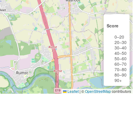
Score
0–20
20–30
30–40
40–50
50–60
60–70
70–80
80–90
90+
Leaflet
|
©
OpenStreetMap
contributors