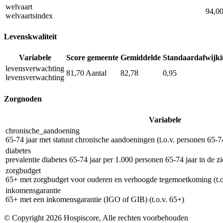
welvaart
94,0
welvaartsindex
Levenskwaliteit
Variabele
Score gemeente
Gemiddelde
Standaardafwijki
levensverwachting
81,70
Aantal
82,78
0,95
levensverwachting
Zorgnoden
Variabele
chronische_aandoening
65-74 jaar met statuut chronische aandoeningen (t.o.v. personen 65-74
diabetes
prevalentie diabetes 65-74 jaar per 1.000 personen 65-74 jaar in de z
zorgbudget
65+ met zorgbudget voor ouderen en verhoogde tegemoetkoming (t.o
inkomensgarantie
65+ met een inkomensgarantie (IGO of GIB) (t.o.v. 65+)
© Copyright 2026 Hospiscore, Alle rechten voorbehouden