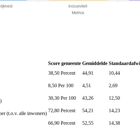
Score gemeente
Gemiddelde
Standaardafwi
38,50
Percent
44,91
10,44
8,50
Per 100
4,51
2,69
30,30
Per 100
43,26
12,50
)
72,80
Percent
54,21
14,23
er (t.o.v. alle inwoners)
66,90
Percent
52,55
14,38