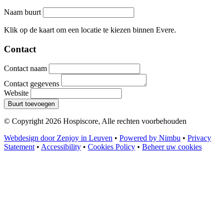
Naam buurt
Leaflet
|
©
OpenStreetMap
contributors
+
Klik op de kaart om een locatie te kiezen binnen Evere.
−
Contact
Contact naam
Contact gegevens
Website
Buurt toevoegen
© Copyright 2026 Hospiscore, Alle rechten voorbehouden
Webdesign door Zenjoy in Leuven
•
Powered by Nimbu
•
Privacy
Statement
•
Accessibility
•
Cookies Policy
•
Beheer uw cookies