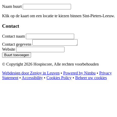
Naam buurt
Leaflet
|
©
OpenStreetMap
contributors
+
Klik op de kaart om een locatie te kiezen binnen Sint-Pieters-Leeuw.
−
Contact
Contact naam
Contact gegevens
Website
Buurt toevoegen
© Copyright 2026 Hospiscore, Alle rechten voorbehouden
Webdesign door Zenjoy in Leuven
•
Powered by Nimbu
•
Privacy
Statement
•
Accessibility
•
Cookies Policy
•
Beheer uw cookies