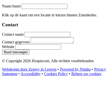
Naam buurt
Leaflet
|
©
OpenStreetMap
contributors
+
Klik op de kaart om een locatie te kiezen binnen Zuienkerke.
−
Contact
Contact naam
Contact gegevens
Website
Buurt toevoegen
© Copyright 2026 Hospiscore, Alle rechten voorbehouden
Webdesign door Zenjoy in Leuven
•
Powered by Nimbu
•
Privacy
Statement
•
Accessibility
•
Cookies Policy
•
Beheer uw cookies