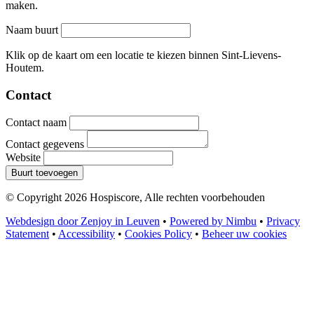
maken.
Naam buurt
Leaflet
|
©
OpenStreetMap
contributors
+
Klik op de kaart om een locatie te kiezen binnen Sint-Lievens-
Houtem.
−
Contact
Contact naam
Contact gegevens
Website
Buurt toevoegen
© Copyright 2026 Hospiscore, Alle rechten voorbehouden
Webdesign door Zenjoy in Leuven
•
Powered by Nimbu
•
Privacy
Statement
•
Accessibility
•
Cookies Policy
•
Beheer uw cookies