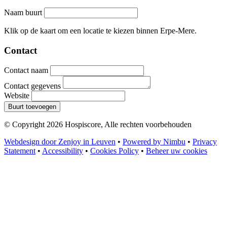
Naam buurt
Leaflet
|
©
OpenStreetMap
contributors
+
Klik op de kaart om een locatie te kiezen binnen Erpe-Mere.
−
Contact
Contact naam
Contact gegevens
Website
Buurt toevoegen
© Copyright 2026 Hospiscore, Alle rechten voorbehouden
Webdesign door Zenjoy in Leuven
•
Powered by Nimbu
•
Privacy
Statement
•
Accessibility
•
Cookies Policy
•
Beheer uw cookies