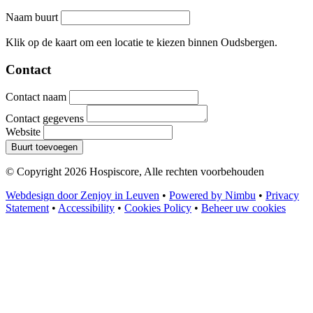
Naam buurt
Leaflet
|
©
OpenStreetMap
contributors
+
Klik op de kaart om een locatie te kiezen binnen Oudsbergen.
−
Contact
Contact naam
Contact gegevens
Website
Buurt toevoegen
© Copyright 2026 Hospiscore, Alle rechten voorbehouden
Webdesign door Zenjoy in Leuven
•
Powered by Nimbu
•
Privacy
Statement
•
Accessibility
•
Cookies Policy
•
Beheer uw cookies