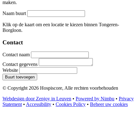
maken.
Naam buurt
Leaflet
|
©
OpenStreetMap
contributors
+
Klik op de kaart om een locatie te kiezen binnen Tongeren-
Borgloon.
−
Contact
Contact naam
Contact gegevens
Website
Buurt toevoegen
© Copyright 2026 Hospiscore, Alle rechten voorbehouden
Webdesign door Zenjoy in Leuven
•
Powered by Nimbu
•
Privacy
Statement
•
Accessibility
•
Cookies Policy
•
Beheer uw cookies