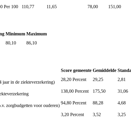
00
Per 100
110,77
11,65
78,00
151,00
ng
Minimum
Maximum
80,10
86,10
Score gemeente
Gemiddelde
Standa
28,20
Percent
29,25
2,81
 jaar in de ziekteverzekering)
138,00
Percent
175,50
31,06
iekteverzekering
94,80
Percent
88,28
4,68
.v. zorgbudgetten voor ouderen)
3,20
Percent
3,52
3,25