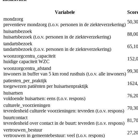
Variabele
Scor
mondzorg
50,3
preventieve mondzorg (t.o.v. personen in de ziekteverzekering)
huisartsbezoek
88,0
huisartsbezoek (t.o.v. personen in de ziekteverzekering)
tandartsbezoek
65,1
tandartsbezoek (t.o.v. personen in de ziekteverzekering)
woonzorgcentra_capaciteit
152,
huidige capaciteit WZC
woonzorgcentra_afstand
99,3
inwoners in buffer van 5 km rond rusthuis (t.o.v. alle inwoners)
patienten_per_praktijk
1624
toegewezen patiënten per huisartsenpraktijk
huisartsen
76,2
voldoende huisartsen: eens (t.o.v. respons)
culturele_voorzieningen
70,3
tevredenheid culturele voorzieningen: tevreden (t.o.v. respons)
buurtcontact
81,7
tevredenheid over contact in de buurt: tevreden (t.o.v. respons)
vertrouwen_bestuur
27,2
vertrouwen in gemeentebestuur: veel (t.o.v. respons)