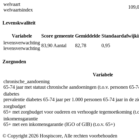
welvaart
109,
welvaartsindex
Levenskwaliteit
Variabele
Score gemeente
Gemiddelde
Standaardafwijki
levensverwachting
83,90
Aantal
82,78
0,95
levensverwachting
Zorgnoden
Variabele
chronische_aandoening
65-74 jaar met statuut chronische aandoeningen (t.o.v. personen 65-74
diabetes
prevalentie diabetes 65-74 jaar per 1.000 personen 65-74 jaar in de z
zorgbudget
65+ met zorgbudget voor ouderen en verhoogde tegemoetkoming (t.o
inkomensgarantie
65+ met een inkomensgarantie (IGO of GIB) (t.o.v. 65+)
© Copyright 2026 Hospiscore, Alle rechten voorbehouden