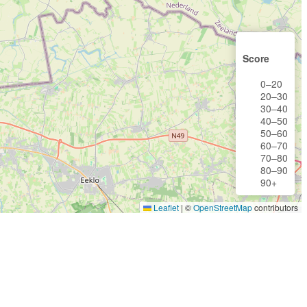
Score
0–20
20–30
30–40
40–50
50–60
60–70
70–80
80–90
90+
Leaflet
|
©
OpenStreetMap
contributors