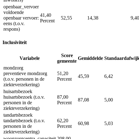
openbaar_vervoer
voldoende
41,40
openbaar vervoer:
52,55
14,38
9,4
Percent
eens (t.o.v.
respons)
Inclusiviteit
Score
Variabele
Gemiddelde
Standaardafwij
gemeente
mondzorg
preventieve mondzorg
51,20
45,59
6,42
(t.o.v. personen in de
Percent
ziekteverzekering)
huisartsbezoek
huisartsbezoek (t.o.v.
87,00
87,08
5,00
personen in de
Percent
ziekteverzekering)
tandartsbezoek
tandartsbezoek (t.o.v.
62,20
60,98
5,03
personen in de
Percent
ziekteverzekering)
woonzorgcentra_capaciteit
208,00