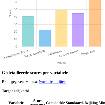
Gedetailleerde scores per variabele
Bron: gegevens van o.a.
Provincie in cijfers
Toegankelijkheid
Score
Variabele
Gemiddelde
Standaardafwijking
Mi
gemeente