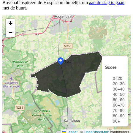
Bovenal inspireert de Hospiscore hopelijk om
aan de slag te gaan
met de buurt.
+
−
Score
0–20
20–30
30–40
40–50
50–60
60–70
70–80
80–90
90+
Leaflet
|
©
OpenStreetMap
contributors