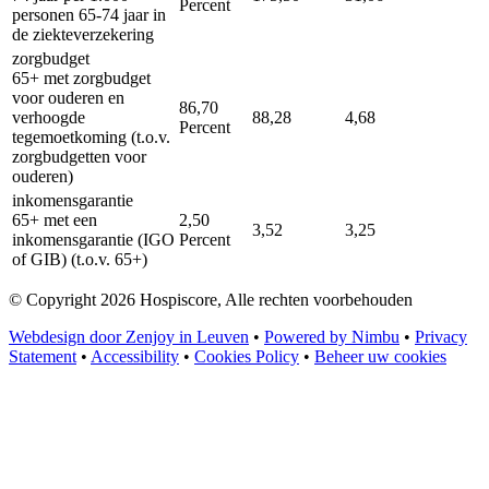
Percent
personen 65-74 jaar in
de ziekteverzekering
zorgbudget
65+ met zorgbudget
voor ouderen en
86,70
verhoogde
88,28
4,68
Percent
tegemoetkoming (t.o.v.
zorgbudgetten voor
ouderen)
inkomensgarantie
65+ met een
2,50
3,52
3,25
inkomensgarantie (IGO
Percent
of GIB) (t.o.v. 65+)
© Copyright 2026 Hospiscore, Alle rechten voorbehouden
Webdesign door Zenjoy in Leuven
•
Powered by Nimbu
•
Privacy
Statement
•
Accessibility
•
Cookies Policy
•
Beheer uw cookies