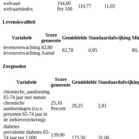
welvaart
104,00
110,77
11,65
welvaartsindex
Per 100
Levenskwaliteit
Score
Variabele
Gemiddelde
Standaardafwijking
Mi
gemeente
levensverwachting
82,80
82,78
0,95
80,
levensverwachting
Aantal
Zorgnoden
Score
Variabele
Gemiddelde
Standaardafwijkin
gemeente
chronische_aandoening
65-74 jaar met statuut
chronische
25,10
29,25
2,81
aandoeningen (t.o.v.
Percent
personen 65-74 jaar in
de ziekteverzekering)
diabetes
prevalentie diabetes 65-
139,00
74 jaar per 1.000
175,50
31,06