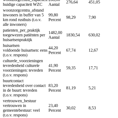
276,64
451,05
huidige capaciteit WZC
Aantal
woonzorgcentra_afstand
inwoners in buffer van 5
99,80
98,29
7,90
km rond rusthuis (t.o.v.
Percent
alle inwoners)
patienten_per_praktijk
1482,00
toegewezen patiënten per
1830,54
630,02
Aantal
huisartsenpraktijk
huisartsen
44,20
voldoende huisartsen: eens
67,74
12,67
Percent
(t.o.v. respons)
culturele_voorzieningen
tevredenheid culturele
41,90
59,35
17,71
voorzieningen: tevreden
Percent
(t.o.v. respons)
buurtcontact
tevredenheid over contact
83,20
81,19
5,21
in de buurt: tevreden
Percent
(t.o.v. respons)
vertrouwen_bestuur
vertrouwen in
23,40
30,02
8,53
gemeentebestuur: veel
Percent
(t.o.v. respons)