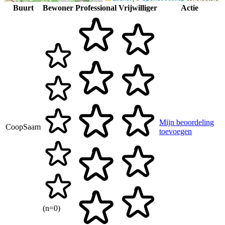
Buurt
Bewoner
Professional
Vrijwilliger
Actie
Mijn beoordeling
CoopSaam
toevoegen
(n=0)