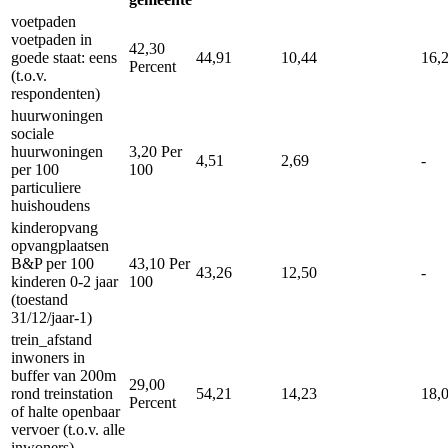
voetpaden
voetpaden in
42,30
goede staat: eens
44,91
10,44
16,
Percent
(t.o.v.
respondenten)
huurwoningen
sociale
huurwoningen
3,20
Per
4,51
2,69
-
per 100
100
particuliere
huishoudens
kinderopvang
opvangplaatsen
B&P per 100
43,10
Per
43,26
12,50
-
kinderen 0-2 jaar
100
(toestand
31/12/jaar-1)
trein_afstand
inwoners in
buffer van 200m
29,00
rond treinstation
54,21
14,23
18,
Percent
of halte openbaar
vervoer (t.o.v. alle
inwoners)