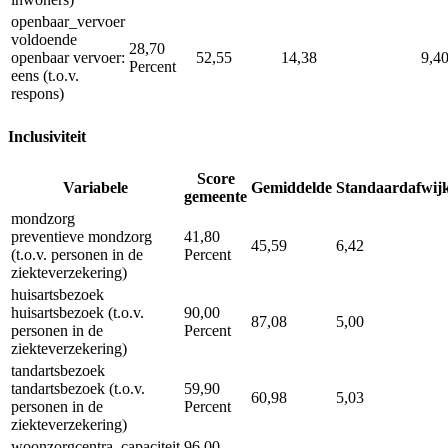
openbaar_vervoer
voldoende
28,70
openbaar vervoer:
52,55
14,38
9,4
Percent
eens (t.o.v.
respons)
Inclusiviteit
Score
Variabele
Gemiddelde
Standaardafwij
gemeente
mondzorg
preventieve mondzorg
41,80
45,59
6,42
(t.o.v. personen in de
Percent
ziekteverzekering)
huisartsbezoek
huisartsbezoek (t.o.v.
90,00
87,08
5,00
personen in de
Percent
ziekteverzekering)
tandartsbezoek
tandartsbezoek (t.o.v.
59,90
60,98
5,03
personen in de
Percent
ziekteverzekering)
woonzorgcentra_capaciteit
96,00