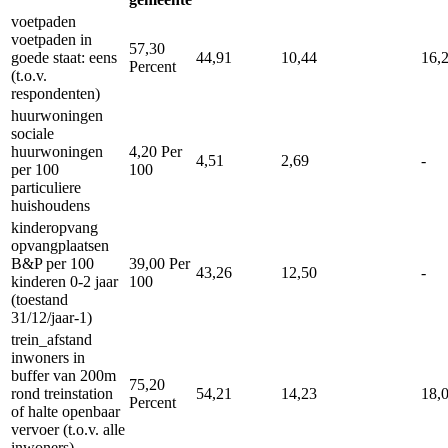
voetpaden
voetpaden in
57,30
goede staat: eens
44,91
10,44
16,
Percent
(t.o.v.
respondenten)
huurwoningen
sociale
huurwoningen
4,20
Per
4,51
2,69
-
per 100
100
particuliere
huishoudens
kinderopvang
opvangplaatsen
B&P per 100
39,00
Per
43,26
12,50
-
kinderen 0-2 jaar
100
(toestand
31/12/jaar-1)
trein_afstand
inwoners in
buffer van 200m
75,20
rond treinstation
54,21
14,23
18,
Percent
of halte openbaar
vervoer (t.o.v. alle
inwoners)