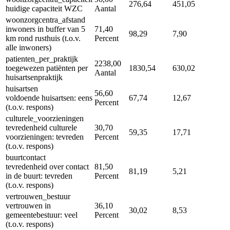
276,64
451,05
huidige capaciteit WZC
Aantal
woonzorgcentra_afstand
inwoners in buffer van 5
71,40
98,29
7,90
km rond rusthuis (t.o.v.
Percent
alle inwoners)
patienten_per_praktijk
2238,00
toegewezen patiënten per
1830,54
630,02
Aantal
huisartsenpraktijk
huisartsen
56,60
voldoende huisartsen: eens
67,74
12,67
Percent
(t.o.v. respons)
culturele_voorzieningen
tevredenheid culturele
30,70
59,35
17,71
voorzieningen: tevreden
Percent
(t.o.v. respons)
buurtcontact
tevredenheid over contact
81,50
81,19
5,21
in de buurt: tevreden
Percent
(t.o.v. respons)
vertrouwen_bestuur
vertrouwen in
36,10
30,02
8,53
gemeentebestuur: veel
Percent
(t.o.v. respons)