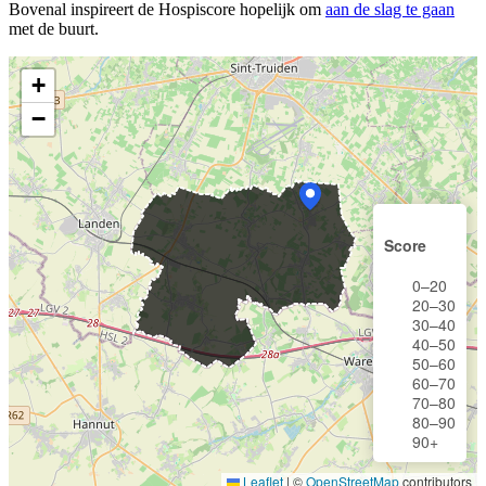
Bovenal inspireert de Hospiscore hopelijk om
aan de slag te gaan
met de buurt.
+
−
Score
0–20
20–30
30–40
40–50
50–60
60–70
70–80
80–90
90+
Leaflet
|
©
OpenStreetMap
contributors