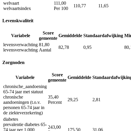
welvaart
111,00
110,77
11,65
welvaartsindex
Per 100
Levenskwaliteit
Score
Variabele
Gemiddelde
Standaardafwijking
Mi
gemeente
levensverwachting
81,80
82,78
0,95
80,
levensverwachting
Aantal
Zorgnoden
Score
Variabele
Gemiddelde
Standaardafwijkin
gemeente
chronische_aandoening
65-74 jaar met statuut
chronische
35,40
29,25
2,81
aandoeningen (t.o.v.
Percent
personen 65-74 jaar in
de ziekteverzekering)
diabetes
prevalentie diabetes 65-
243,00
74 jaar per 1.000
175,50
31,06