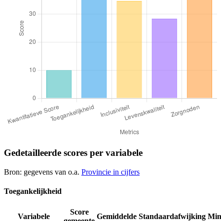
Gedetailleerde scores per variabele
Bron: gegevens van o.a.
Provincie in cijfers
Toegankelijkheid
Score
Variabele
Gemiddelde
Standaardafwijking
Mi
gemeente