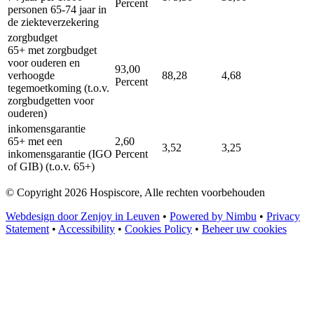
Percent
personen 65-74 jaar in
de ziekteverzekering
zorgbudget
65+ met zorgbudget
voor ouderen en
93,00
verhoogde
88,28
4,68
Percent
tegemoetkoming (t.o.v.
zorgbudgetten voor
ouderen)
inkomensgarantie
65+ met een
2,60
3,52
3,25
inkomensgarantie (IGO
Percent
of GIB) (t.o.v. 65+)
© Copyright 2026 Hospiscore, Alle rechten voorbehouden
Webdesign door Zenjoy in Leuven
•
Powered by Nimbu
•
Privacy
Statement
•
Accessibility
•
Cookies Policy
•
Beheer uw cookies