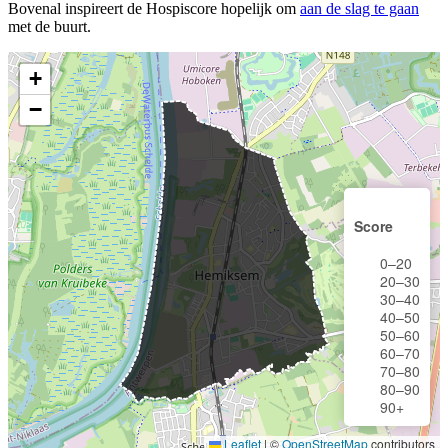
Bovenal inspireert de Hospiscore hopelijk om
aan de slag te gaan
met de buurt.
+
−
Score
0–20
20–30
30–40
40–50
50–60
60–70
70–80
80–90
90+
Leaflet
|
©
OpenStreetMap
contributors