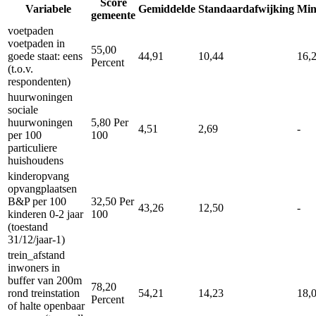
Score
Variabele
Gemiddelde
Standaardafwijking
Mi
gemeente
voetpaden
voetpaden in
55,00
goede staat: eens
44,91
10,44
16,
Percent
(t.o.v.
respondenten)
huurwoningen
sociale
huurwoningen
5,80
Per
4,51
2,69
-
per 100
100
particuliere
huishoudens
kinderopvang
opvangplaatsen
B&P per 100
32,50
Per
43,26
12,50
-
kinderen 0-2 jaar
100
(toestand
31/12/jaar-1)
trein_afstand
inwoners in
buffer van 200m
78,20
rond treinstation
54,21
14,23
18,
Percent
of halte openbaar