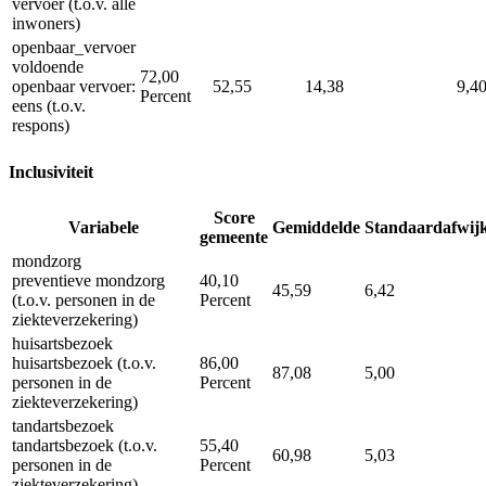
vervoer (t.o.v. alle
inwoners)
openbaar_vervoer
voldoende
72,00
openbaar vervoer:
52,55
14,38
9,4
Percent
eens (t.o.v.
respons)
Inclusiviteit
Score
Variabele
Gemiddelde
Standaardafwij
gemeente
mondzorg
preventieve mondzorg
40,10
45,59
6,42
(t.o.v. personen in de
Percent
ziekteverzekering)
huisartsbezoek
huisartsbezoek (t.o.v.
86,00
87,08
5,00
personen in de
Percent
ziekteverzekering)
tandartsbezoek
tandartsbezoek (t.o.v.
55,40
60,98
5,03
personen in de
Percent
ziekteverzekering)