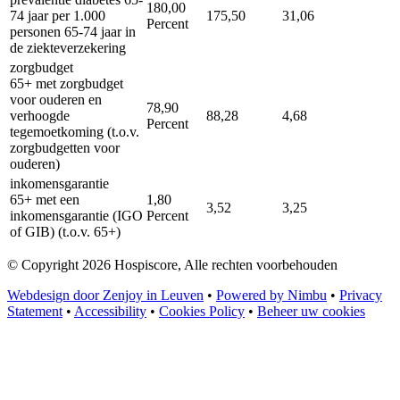
180,00
74 jaar per 1.000
175,50
31,06
Percent
personen 65-74 jaar in
de ziekteverzekering
zorgbudget
65+ met zorgbudget
voor ouderen en
78,90
verhoogde
88,28
4,68
Percent
tegemoetkoming (t.o.v.
zorgbudgetten voor
ouderen)
inkomensgarantie
65+ met een
1,80
3,52
3,25
inkomensgarantie (IGO
Percent
of GIB) (t.o.v. 65+)
© Copyright 2026 Hospiscore, Alle rechten voorbehouden
Webdesign door Zenjoy in Leuven
•
Powered by Nimbu
•
Privacy
Statement
•
Accessibility
•
Cookies Policy
•
Beheer uw cookies