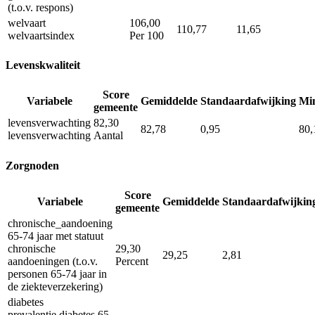
(t.o.v. respons)
welvaart
106,00
110,77
11,65
welvaartsindex
Per 100
Levenskwaliteit
Score
Variabele
Gemiddelde
Standaardafwijking
Mi
gemeente
levensverwachting
82,30
82,78
0,95
80,
levensverwachting
Aantal
Zorgnoden
Score
Variabele
Gemiddelde
Standaardafwijkin
gemeente
chronische_aandoening
65-74 jaar met statuut
chronische
29,30
29,25
2,81
aandoeningen (t.o.v.
Percent
personen 65-74 jaar in
de ziekteverzekering)
diabetes
prevalentie diabetes 65-