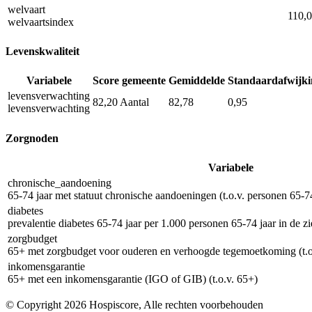
welvaart
110,
welvaartsindex
Levenskwaliteit
Variabele
Score gemeente
Gemiddelde
Standaardafwijki
levensverwachting
82,20
Aantal
82,78
0,95
levensverwachting
Zorgnoden
Variabele
chronische_aandoening
65-74 jaar met statuut chronische aandoeningen (t.o.v. personen 65-74
diabetes
prevalentie diabetes 65-74 jaar per 1.000 personen 65-74 jaar in de z
zorgbudget
65+ met zorgbudget voor ouderen en verhoogde tegemoetkoming (t.o
inkomensgarantie
65+ met een inkomensgarantie (IGO of GIB) (t.o.v. 65+)
© Copyright 2026 Hospiscore, Alle rechten voorbehouden