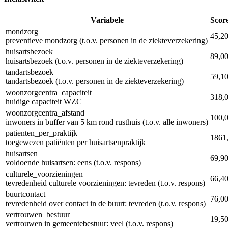
Variabele
Scor
mondzorg
45,2
preventieve mondzorg (t.o.v. personen in de ziekteverzekering)
huisartsbezoek
89,0
huisartsbezoek (t.o.v. personen in de ziekteverzekering)
tandartsbezoek
59,1
tandartsbezoek (t.o.v. personen in de ziekteverzekering)
woonzorgcentra_capaciteit
318,
huidige capaciteit WZC
woonzorgcentra_afstand
100,
inwoners in buffer van 5 km rond rusthuis (t.o.v. alle inwoners)
patienten_per_praktijk
1861
toegewezen patiënten per huisartsenpraktijk
huisartsen
69,9
voldoende huisartsen: eens (t.o.v. respons)
culturele_voorzieningen
66,4
tevredenheid culturele voorzieningen: tevreden (t.o.v. respons)
buurtcontact
76,0
tevredenheid over contact in de buurt: tevreden (t.o.v. respons)
vertrouwen_bestuur
19,5
vertrouwen in gemeentebestuur: veel (t.o.v. respons)