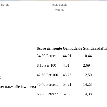
Score gemeente
Gemiddelde
Standaardafwi
34,30
Percent
44,91
10,44
8,10
Per 100
4,51
2,69
42,60
Per 100
43,26
12,50
)
46,40
Percent
54,21
14,23
er (t.o.v. alle inwoners)
65,80
Percent
52,55
14,38