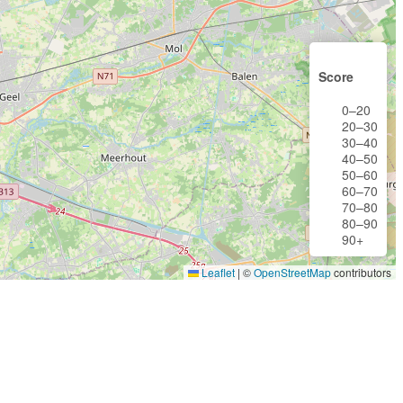
Score
0–20
20–30
30–40
40–50
50–60
60–70
70–80
80–90
90+
Leaflet
|
©
OpenStreetMap
contributors