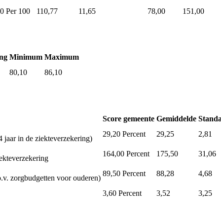
00
Per 100
110,77
11,65
78,00
151,00
ng
Minimum
Maximum
80,10
86,10
Score gemeente
Gemiddelde
Standa
29,20
Percent
29,25
2,81
 jaar in de ziekteverzekering)
164,00
Percent
175,50
31,06
iekteverzekering
89,50
Percent
88,28
4,68
.v. zorgbudgetten voor ouderen)
3,60
Percent
3,52
3,25