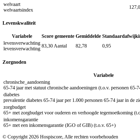
welvaart
127,
welvaartsindex
Levenskwaliteit
Variabele
Score gemeente
Gemiddelde
Standaardafwijki
levensverwachting
83,30
Aantal
82,78
0,95
levensverwachting
Zorgnoden
Variabele
chronische_aandoening
65-74 jaar met statuut chronische aandoeningen (t.o.v. personen 65-74
diabetes
prevalentie diabetes 65-74 jaar per 1.000 personen 65-74 jaar in de z
zorgbudget
65+ met zorgbudget voor ouderen en verhoogde tegemoetkoming (t.o
inkomensgarantie
65+ met een inkomensgarantie (IGO of GIB) (t.o.v. 65+)
© Copyright 2026 Hospiscore, Alle rechten voorbehouden