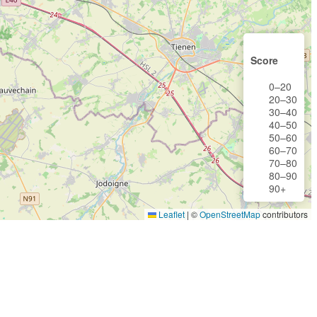
Score
0–20
20–30
30–40
40–50
50–60
60–70
70–80
80–90
90+
Leaflet
|
©
OpenStreetMap
contributors