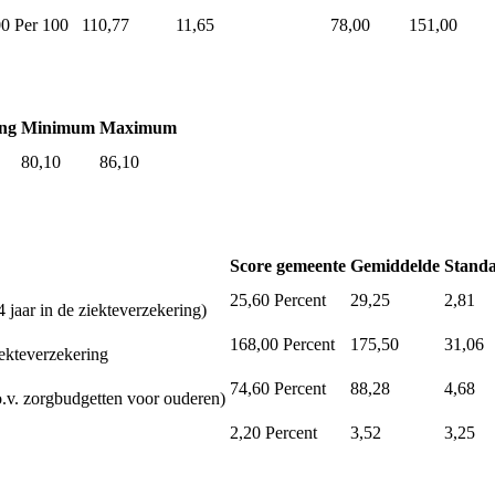
00
Per 100
110,77
11,65
78,00
151,00
ng
Minimum
Maximum
80,10
86,10
Score gemeente
Gemiddelde
Standa
25,60
Percent
29,25
2,81
 jaar in de ziekteverzekering)
168,00
Percent
175,50
31,06
iekteverzekering
74,60
Percent
88,28
4,68
.v. zorgbudgetten voor ouderen)
2,20
Percent
3,52
3,25