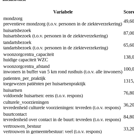
Variabele
Scor
mondzorg
49,6
preventieve mondzorg (t.o.v. personen in de ziekteverzekering)
huisartsbezoek
87,0
huisartsbezoek (t.o.v. personen in de ziekteverzekering)
tandartsbezoek
65,6
tandartsbezoek (t.o.v. personen in de ziekteverzekering)
woonzorgcentra_capaciteit
138,
huidige capaciteit WZC
woonzorgcentra_afstand
100,
inwoners in buffer van 5 km rond rusthuis (t.o.v. alle inwoners)
patienten_per_praktijk
1315
toegewezen patiënten per huisartsenpraktijk
huisartsen
76,8
voldoende huisartsen: eens (t.o.v. respons)
culturele_voorzieningen
36,2
tevredenheid culturele voorzieningen: tevreden (t.o.v. respons)
buurtcontact
84,8
tevredenheid over contact in de buurt: tevreden (t.o.v. respons)
vertrouwen_bestuur
33,2
vertrouwen in gemeentebestuur: veel (t.o.v. respons)