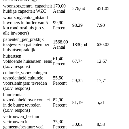
woonzorgcentra_capaciteit
170,00
276,64
451,05
huidige capaciteit WZC
Aantal
woonzorgcentra_afstand
inwoners in buffer van 5
99,90
98,29
7,90
km rond rusthuis (t.o.v.
Percent
alle inwoners)
patienten_per_praktijk
1568,00
toegewezen patiënten per
1830,54
630,02
Aantal
huisartsenpraktijk
huisartsen
61,40
voldoende huisartsen: eens
67,74
12,67
Percent
(t.o.v. respons)
culturele_voorzieningen
tevredenheid culturele
55,50
59,35
17,71
voorzieningen: tevreden
Percent
(t.o.v. respons)
buurtcontact
tevredenheid over contact
82,90
81,19
5,21
in de buurt: tevreden
Percent
(t.o.v. respons)
vertrouwen_bestuur
vertrouwen in
35,30
30,02
8,53
gemeentebestuur: veel
Percent