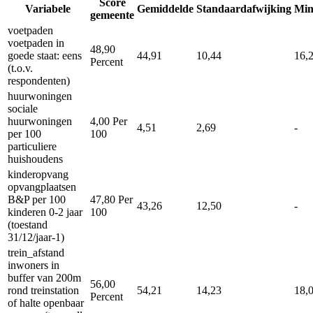
Score
Variabele
Gemiddelde
Standaardafwijking
Mi
gemeente
voetpaden
voetpaden in
48,90
goede staat: eens
44,91
10,44
16,
Percent
(t.o.v.
respondenten)
huurwoningen
sociale
huurwoningen
4,00
Per
4,51
2,69
-
per 100
100
particuliere
huishoudens
kinderopvang
opvangplaatsen
B&P per 100
47,80
Per
43,26
12,50
-
kinderen 0-2 jaar
100
(toestand
31/12/jaar-1)
trein_afstand
inwoners in
buffer van 200m
56,00
rond treinstation
54,21
14,23
18,
Percent
of halte openbaar