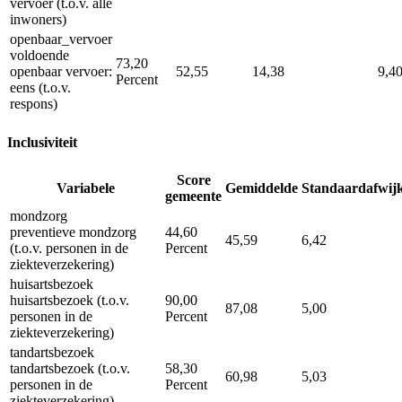
vervoer (t.o.v. alle
inwoners)
openbaar_vervoer
voldoende
73,20
openbaar vervoer:
52,55
14,38
9,4
Percent
eens (t.o.v.
respons)
Inclusiviteit
Score
Variabele
Gemiddelde
Standaardafwij
gemeente
mondzorg
preventieve mondzorg
44,60
45,59
6,42
(t.o.v. personen in de
Percent
ziekteverzekering)
huisartsbezoek
huisartsbezoek (t.o.v.
90,00
87,08
5,00
personen in de
Percent
ziekteverzekering)
tandartsbezoek
tandartsbezoek (t.o.v.
58,30
60,98
5,03
personen in de
Percent
ziekteverzekering)