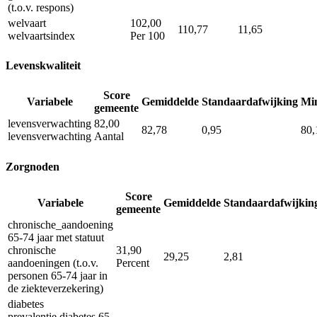
(t.o.v. respons)
welvaart
102,00
110,77
11,65
welvaartsindex
Per 100
Levenskwaliteit
Score
Variabele
Gemiddelde
Standaardafwijking
Mi
gemeente
levensverwachting
82,00
82,78
0,95
80,
levensverwachting
Aantal
Zorgnoden
Score
Variabele
Gemiddelde
Standaardafwijkin
gemeente
chronische_aandoening
65-74 jaar met statuut
chronische
31,90
29,25
2,81
aandoeningen (t.o.v.
Percent
personen 65-74 jaar in
de ziekteverzekering)
diabetes
prevalentie diabetes 65-