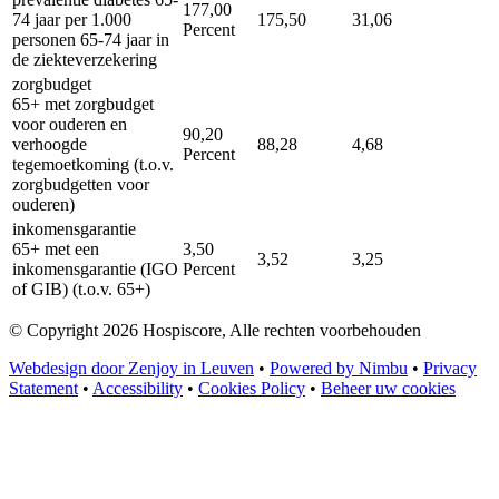
177,00
74 jaar per 1.000
175,50
31,06
Percent
personen 65-74 jaar in
de ziekteverzekering
zorgbudget
65+ met zorgbudget
voor ouderen en
90,20
verhoogde
88,28
4,68
Percent
tegemoetkoming (t.o.v.
zorgbudgetten voor
ouderen)
inkomensgarantie
65+ met een
3,50
3,52
3,25
inkomensgarantie (IGO
Percent
of GIB) (t.o.v. 65+)
© Copyright 2026 Hospiscore, Alle rechten voorbehouden
Webdesign door Zenjoy in Leuven
•
Powered by Nimbu
•
Privacy
Statement
•
Accessibility
•
Cookies Policy
•
Beheer uw cookies