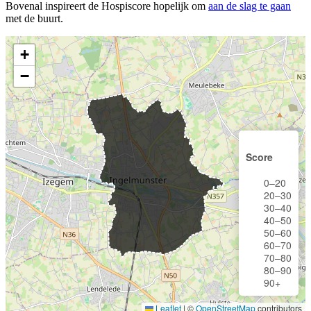
Bovenal inspireert de Hospiscore hopelijk om
aan de slag te gaan
met de buurt.
+
−
Score
0–20
20–30
30–40
40–50
50–60
60–70
70–80
80–90
90+
Leaflet
|
©
OpenStreetMap
contributors