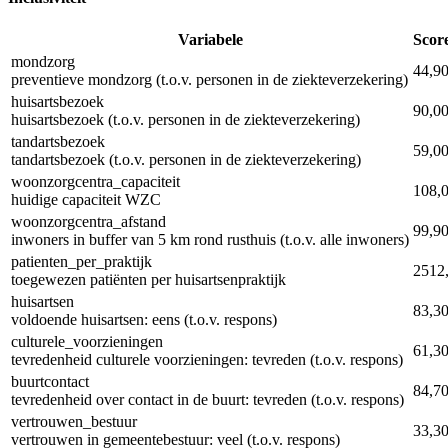
Variabele
Scor
mondzorg
44,9
preventieve mondzorg (t.o.v. personen in de ziekteverzekering)
huisartsbezoek
90,0
huisartsbezoek (t.o.v. personen in de ziekteverzekering)
tandartsbezoek
59,0
tandartsbezoek (t.o.v. personen in de ziekteverzekering)
woonzorgcentra_capaciteit
108,
huidige capaciteit WZC
woonzorgcentra_afstand
99,9
inwoners in buffer van 5 km rond rusthuis (t.o.v. alle inwoners)
patienten_per_praktijk
2512
toegewezen patiënten per huisartsenpraktijk
huisartsen
83,3
voldoende huisartsen: eens (t.o.v. respons)
culturele_voorzieningen
61,3
tevredenheid culturele voorzieningen: tevreden (t.o.v. respons)
buurtcontact
84,7
tevredenheid over contact in de buurt: tevreden (t.o.v. respons)
vertrouwen_bestuur
33,3
vertrouwen in gemeentebestuur: veel (t.o.v. respons)