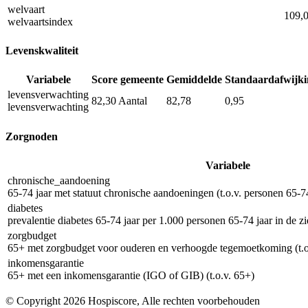
welvaart
109,
welvaartsindex
Levenskwaliteit
Variabele
Score gemeente
Gemiddelde
Standaardafwijki
levensverwachting
82,30
Aantal
82,78
0,95
levensverwachting
Zorgnoden
Variabele
chronische_aandoening
65-74 jaar met statuut chronische aandoeningen (t.o.v. personen 65-74
diabetes
prevalentie diabetes 65-74 jaar per 1.000 personen 65-74 jaar in de z
zorgbudget
65+ met zorgbudget voor ouderen en verhoogde tegemoetkoming (t.o
inkomensgarantie
65+ met een inkomensgarantie (IGO of GIB) (t.o.v. 65+)
© Copyright 2026 Hospiscore, Alle rechten voorbehouden