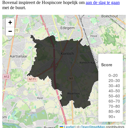
Bovenal inspireert de Hospiscore hopelijk om
aan de slag te gaan
met de buurt.
+
−
Score
0–20
20–30
30–40
40–50
50–60
60–70
70–80
80–90
90+
Leaflet
|
©
OpenStreetMap
contributors