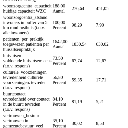
woonzorgcentra_capaciteit
188,00
276,64
451,05
huidige capaciteit WZC
Aantal
woonzorgcentra_afstand
inwoners in buffer van 5
100,00
98,29
7,90
km rond rusthuis (t.o.v.
Percent
alle inwoners)
patienten_per_praktijk
1642,00
toegewezen patiënten per
1830,54
630,02
Aantal
huisartsenpraktijk
huisartsen
73,50
voldoende huisartsen: eens
67,74
12,67
Percent
(t.o.v. respons)
culturele_voorzieningen
tevredenheid culturele
56,80
59,35
17,71
voorzieningen: tevreden
Percent
(t.o.v. respons)
buurtcontact
tevredenheid over contact
84,10
81,19
5,21
in de buurt: tevreden
Percent
(t.o.v. respons)
vertrouwen_bestuur
vertrouwen in
35,10
30,02
8,53
gemeentebestuur: veel
Percent