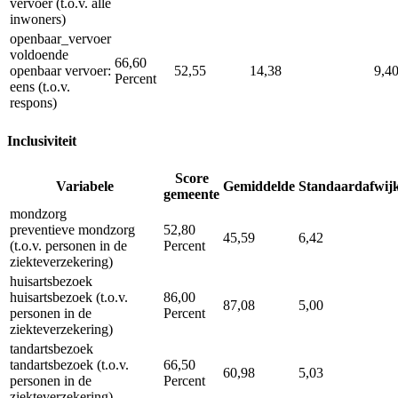
vervoer (t.o.v. alle
inwoners)
openbaar_vervoer
voldoende
66,60
openbaar vervoer:
52,55
14,38
9,4
Percent
eens (t.o.v.
respons)
Inclusiviteit
Score
Variabele
Gemiddelde
Standaardafwij
gemeente
mondzorg
preventieve mondzorg
52,80
45,59
6,42
(t.o.v. personen in de
Percent
ziekteverzekering)
huisartsbezoek
huisartsbezoek (t.o.v.
86,00
87,08
5,00
personen in de
Percent
ziekteverzekering)
tandartsbezoek
tandartsbezoek (t.o.v.
66,50
60,98
5,03
personen in de
Percent
ziekteverzekering)