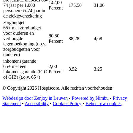
142,00
74 jaar per 1.000
175,50
31,06
Percent
personen 65-74 jaar in
de ziekteverzekering
zorgbudget
65+ met zorgbudget
voor ouderen en
80,50
verhoogde
88,28
4,68
Percent
tegemoetkoming (t.o.v.
zorgbudgetten voor
ouderen)
inkomensgarantie
65+ met een
2,00
3,52
3,25
inkomensgarantie (IGO
Percent
of GIB) (t.o.v. 65+)
© Copyright 2026 Hospiscore, Alle rechten voorbehouden
Webdesign door Zenjoy in Leuven
•
Powered by Nimbu
•
Privacy
Statement
•
Accessibility
•
Cookies Policy
•
Beheer uw cookies