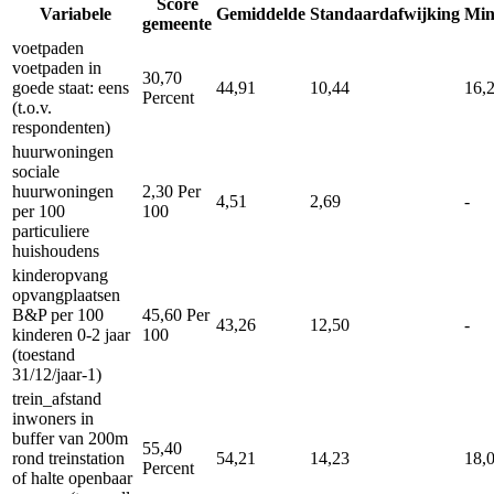
Score
Variabele
Gemiddelde
Standaardafwijking
Mi
gemeente
voetpaden
voetpaden in
30,70
goede staat: eens
44,91
10,44
16,
Percent
(t.o.v.
respondenten)
huurwoningen
sociale
huurwoningen
2,30
Per
4,51
2,69
-
per 100
100
particuliere
huishoudens
kinderopvang
opvangplaatsen
B&P per 100
45,60
Per
43,26
12,50
-
kinderen 0-2 jaar
100
(toestand
31/12/jaar-1)
trein_afstand
inwoners in
buffer van 200m
55,40
rond treinstation
54,21
14,23
18,
Percent
of halte openbaar