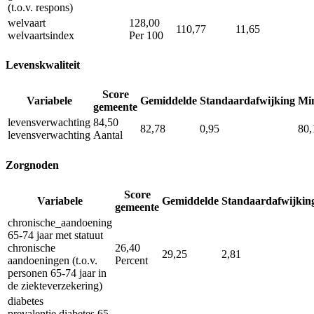
(t.o.v. respons)
welvaart
128,00
110,77
11,65
welvaartsindex
Per 100
Levenskwaliteit
Score
Variabele
Gemiddelde
Standaardafwijking
Mi
gemeente
levensverwachting
84,50
82,78
0,95
80,
levensverwachting
Aantal
Zorgnoden
Score
Variabele
Gemiddelde
Standaardafwijkin
gemeente
chronische_aandoening
65-74 jaar met statuut
chronische
26,40
29,25
2,81
aandoeningen (t.o.v.
Percent
personen 65-74 jaar in
de ziekteverzekering)
diabetes
prevalentie diabetes 65-