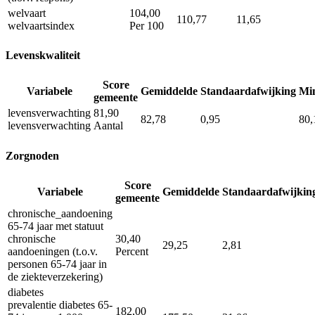
welvaart
104,00
110,77
11,65
welvaartsindex
Per 100
Levenskwaliteit
Score
Variabele
Gemiddelde
Standaardafwijking
Mi
gemeente
levensverwachting
81,90
82,78
0,95
80,
levensverwachting
Aantal
Zorgnoden
Score
Variabele
Gemiddelde
Standaardafwijkin
gemeente
chronische_aandoening
65-74 jaar met statuut
chronische
30,40
29,25
2,81
aandoeningen (t.o.v.
Percent
personen 65-74 jaar in
de ziekteverzekering)
diabetes
prevalentie diabetes 65-
182,00