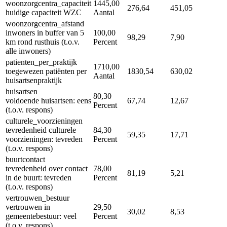
woonzorgcentra_capaciteit
1445,00
276,64
451,05
huidige capaciteit WZC
Aantal
woonzorgcentra_afstand
inwoners in buffer van 5
100,00
98,29
7,90
km rond rusthuis (t.o.v.
Percent
alle inwoners)
patienten_per_praktijk
1710,00
toegewezen patiënten per
1830,54
630,02
Aantal
huisartsenpraktijk
huisartsen
80,30
voldoende huisartsen: eens
67,74
12,67
Percent
(t.o.v. respons)
culturele_voorzieningen
tevredenheid culturele
84,30
59,35
17,71
voorzieningen: tevreden
Percent
(t.o.v. respons)
buurtcontact
tevredenheid over contact
78,00
81,19
5,21
in de buurt: tevreden
Percent
(t.o.v. respons)
vertrouwen_bestuur
vertrouwen in
29,50
30,02
8,53
gemeentebestuur: veel
Percent
(t.o.v. respons)