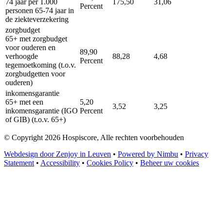
74 jaar per 1.000
175,50
31,06
Percent
personen 65-74 jaar in
de ziekteverzekering
zorgbudget
65+ met zorgbudget
voor ouderen en
89,90
verhoogde
88,28
4,68
Percent
tegemoetkoming (t.o.v.
zorgbudgetten voor
ouderen)
inkomensgarantie
65+ met een
5,20
3,52
3,25
inkomensgarantie (IGO
Percent
of GIB) (t.o.v. 65+)
© Copyright 2026 Hospiscore, Alle rechten voorbehouden
Webdesign door Zenjoy in Leuven
•
Powered by Nimbu
•
Privacy
Statement
•
Accessibility
•
Cookies Policy
•
Beheer uw cookies