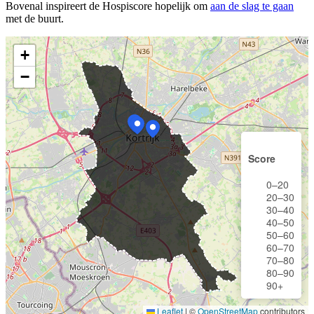
Bovenal inspireert de Hospiscore hopelijk om
aan de slag te gaan
met de buurt.
+
−
Score
0–20
20–30
30–40
40–50
50–60
60–70
70–80
80–90
90+
Leaflet
|
©
OpenStreetMap
contributors