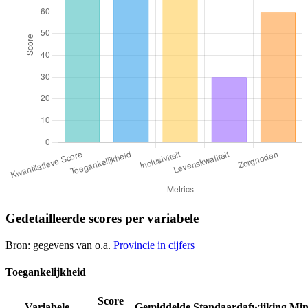
Gedetailleerde scores per variabele
Bron: gegevens van o.a.
Provincie in cijfers
Toegankelijkheid
Score
Variabele
Gemiddelde
Standaardafwijking
Mi