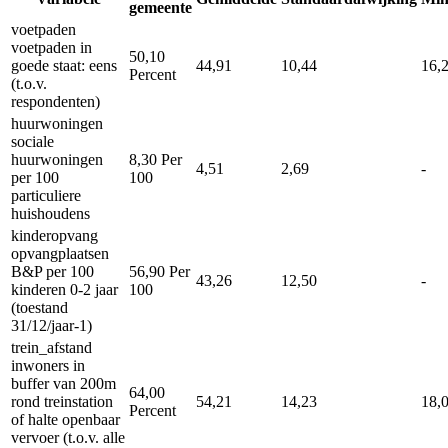
gemeente
voetpaden
voetpaden in
50,10
goede staat: eens
44,91
10,44
16,
Percent
(t.o.v.
respondenten)
huurwoningen
sociale
huurwoningen
8,30
Per
4,51
2,69
-
per 100
100
particuliere
huishoudens
kinderopvang
opvangplaatsen
B&P per 100
56,90
Per
43,26
12,50
-
kinderen 0-2 jaar
100
(toestand
31/12/jaar-1)
trein_afstand
inwoners in
buffer van 200m
64,00
rond treinstation
54,21
14,23
18,
Percent
of halte openbaar
vervoer (t.o.v. alle