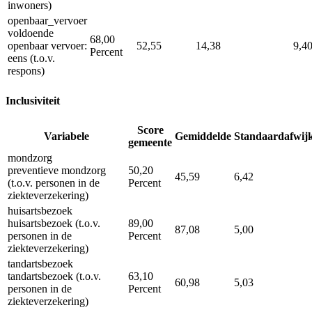
inwoners)
openbaar_vervoer
voldoende
68,00
openbaar vervoer:
52,55
14,38
9,4
Percent
eens (t.o.v.
respons)
Inclusiviteit
Score
Variabele
Gemiddelde
Standaardafwij
gemeente
mondzorg
preventieve mondzorg
50,20
45,59
6,42
(t.o.v. personen in de
Percent
ziekteverzekering)
huisartsbezoek
huisartsbezoek (t.o.v.
89,00
87,08
5,00
personen in de
Percent
ziekteverzekering)
tandartsbezoek
tandartsbezoek (t.o.v.
63,10
60,98
5,03
personen in de
Percent
ziekteverzekering)