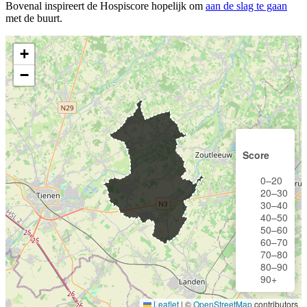
Bovenal inspireert de Hospiscore hopelijk om
aan de slag te gaan
met de buurt.
+
−
Score
0–20
20–30
30–40
40–50
50–60
60–70
70–80
80–90
90+
Leaflet
|
©
OpenStreetMap
contributors