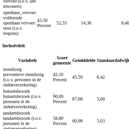
vervoer (t.o.v. alle
inwoners)
openbaar_vervoer
voldoende
43,50
openbaar vervoer:
52,55
14,38
9,4
Percent
eens (t.o.v.
respons)
Inclusiviteit
Score
Variabele
Gemiddelde
Standaardafwij
gemeente
mondzorg
preventieve mondzorg
42,10
45,59
6,42
(t.o.v. personen in de
Percent
ziekteverzekering)
huisartsbezoek
huisartsbezoek (t.o.v.
90,00
87,08
5,00
personen in de
Percent
ziekteverzekering)
tandartsbezoek
tandartsbezoek (t.o.v.
58,80
60,98
5,03
personen in de
Percent
ziekteverzekering)