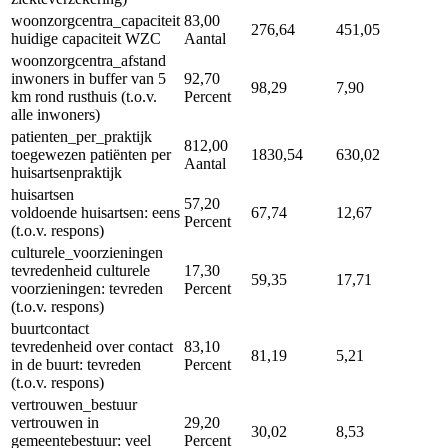
woonzorgcentra_capaciteit
83,00
276,64
451,05
huidige capaciteit WZC
Aantal
woonzorgcentra_afstand
inwoners in buffer van 5
92,70
98,29
7,90
km rond rusthuis (t.o.v.
Percent
alle inwoners)
patienten_per_praktijk
812,00
toegewezen patiënten per
1830,54
630,02
Aantal
huisartsenpraktijk
huisartsen
57,20
voldoende huisartsen: eens
67,74
12,67
Percent
(t.o.v. respons)
culturele_voorzieningen
tevredenheid culturele
17,30
59,35
17,71
voorzieningen: tevreden
Percent
(t.o.v. respons)
buurtcontact
tevredenheid over contact
83,10
81,19
5,21
in de buurt: tevreden
Percent
(t.o.v. respons)
vertrouwen_bestuur
vertrouwen in
29,20
30,02
8,53
gemeentebestuur: veel
Percent