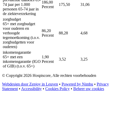
186,00
74 jaar per 1.000
175,50
31,06
Percent
personen 65-74 jaar in
de ziekteverzekering
zorgbudget
65+ met zorgbudget
voor ouderen en
86,20
verhoogde
88,28
4,68
Percent
tegemoetkoming (t.o.v.
zorgbudgetten voor
ouderen)
inkomensgarantie
65+ met een
1,90
3,52
3,25
inkomensgarantie (IGO
Percent
of GIB) (t.o.v. 65+)
© Copyright 2026 Hospiscore, Alle rechten voorbehouden
Webdesign door Zenjoy in Leuven
•
Powered by Nimbu
•
Privacy
Statement
•
Accessibility
•
Cookies Policy
•
Beheer uw cookies