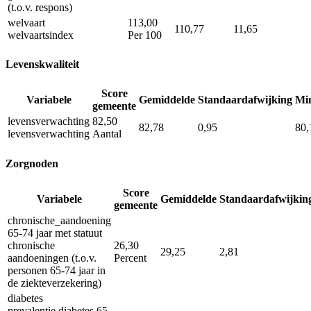
(t.o.v. respons)
welvaart
113,00
110,77
11,65
welvaartsindex
Per 100
Levenskwaliteit
Score
Variabele
Gemiddelde
Standaardafwijking
Mi
gemeente
levensverwachting
82,50
82,78
0,95
80,
levensverwachting
Aantal
Zorgnoden
Score
Variabele
Gemiddelde
Standaardafwijkin
gemeente
chronische_aandoening
65-74 jaar met statuut
chronische
26,30
29,25
2,81
aandoeningen (t.o.v.
Percent
personen 65-74 jaar in
de ziekteverzekering)
diabetes
prevalentie diabetes 65-