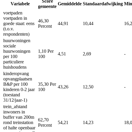
Score
Variabele
Gemiddelde
Standaardafwijking
Mi
gemeente
voetpaden
voetpaden in
46,30
goede staat: eens
44,91
10,44
16,
Percent
(t.o.v.
respondenten)
huurwoningen
sociale
huurwoningen
1,10
Per
4,51
2,69
-
per 100
100
particuliere
huishoudens
kinderopvang
opvangplaatsen
B&P per 100
35,30
Per
43,26
12,50
-
kinderen 0-2 jaar
100
(toestand
31/12/jaar-1)
trein_afstand
inwoners in
buffer van 200m
62,70
rond treinstation
54,21
14,23
18,
Percent
of halte openbaar