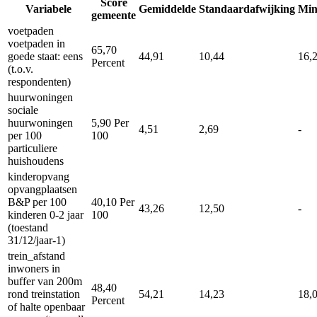
Score
Variabele
Gemiddelde
Standaardafwijking
Mi
gemeente
voetpaden
voetpaden in
65,70
goede staat: eens
44,91
10,44
16,
Percent
(t.o.v.
respondenten)
huurwoningen
sociale
huurwoningen
5,90
Per
4,51
2,69
-
per 100
100
particuliere
huishoudens
kinderopvang
opvangplaatsen
B&P per 100
40,10
Per
43,26
12,50
-
kinderen 0-2 jaar
100
(toestand
31/12/jaar-1)
trein_afstand
inwoners in
buffer van 200m
48,40
rond treinstation
54,21
14,23
18,
Percent
of halte openbaar