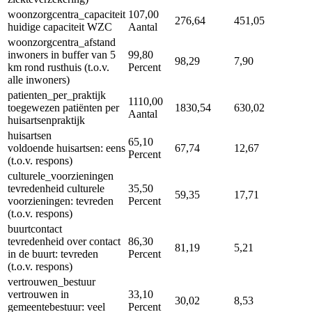
woonzorgcentra_capaciteit
107,00
276,64
451,05
huidige capaciteit WZC
Aantal
woonzorgcentra_afstand
inwoners in buffer van 5
99,80
98,29
7,90
km rond rusthuis (t.o.v.
Percent
alle inwoners)
patienten_per_praktijk
1110,00
toegewezen patiënten per
1830,54
630,02
Aantal
huisartsenpraktijk
huisartsen
65,10
voldoende huisartsen: eens
67,74
12,67
Percent
(t.o.v. respons)
culturele_voorzieningen
tevredenheid culturele
35,50
59,35
17,71
voorzieningen: tevreden
Percent
(t.o.v. respons)
buurtcontact
tevredenheid over contact
86,30
81,19
5,21
in de buurt: tevreden
Percent
(t.o.v. respons)
vertrouwen_bestuur
vertrouwen in
33,10
30,02
8,53
gemeentebestuur: veel
Percent