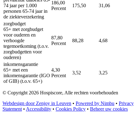
186,00
74 jaar per 1.000
175,50
31,06
Percent
personen 65-74 jaar in
de ziekteverzekering
zorgbudget
65+ met zorgbudget
voor ouderen en
87,80
verhoogde
88,28
4,68
Percent
tegemoetkoming (t.o.v.
zorgbudgetten voor
ouderen)
inkomensgarantie
65+ met een
4,30
3,52
3,25
inkomensgarantie (IGO
Percent
of GIB) (t.o.v. 65+)
© Copyright 2026 Hospiscore, Alle rechten voorbehouden
Webdesign door Zenjoy in Leuven
•
Powered by Nimbu
•
Privacy
Statement
•
Accessibility
•
Cookies Policy
•
Beheer uw cookies