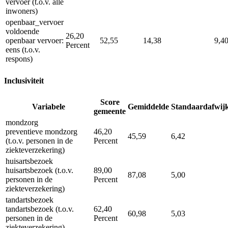
vervoer (t.o.v. alle
inwoners)
openbaar_vervoer
voldoende
26,20
openbaar vervoer:
52,55
14,38
9,4
Percent
eens (t.o.v.
respons)
Inclusiviteit
Score
Variabele
Gemiddelde
Standaardafwij
gemeente
mondzorg
preventieve mondzorg
46,20
45,59
6,42
(t.o.v. personen in de
Percent
ziekteverzekering)
huisartsbezoek
huisartsbezoek (t.o.v.
89,00
87,08
5,00
personen in de
Percent
ziekteverzekering)
tandartsbezoek
tandartsbezoek (t.o.v.
62,40
60,98
5,03
personen in de
Percent
ziekteverzekering)