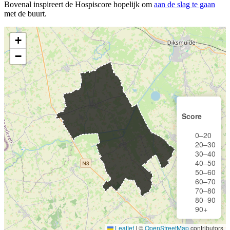
Bovenal inspireert de Hospiscore hopelijk om
aan de slag te gaan
met de buurt.
+
−
Score
0–20
20–30
30–40
40–50
50–60
60–70
70–80
80–90
90+
Leaflet
|
©
OpenStreetMap
contributors