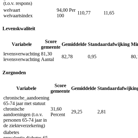
(t.o.v. respons)
welvaart
94,00
Per
110,77
11,65
welvaartsindex
100
Levenskwaliteit
Score
Variabele
Gemiddelde
Standaardafwijking
Mi
gemeente
levensverwachting
81,30
82,78
0,95
80,
levensverwachting
Aantal
Zorgnoden
Score
Variabele
Gemiddelde
Standaardafwijkin
gemeente
chronische_aandoening
65-74 jaar met statuut
chronische
31,60
29,25
2,81
aandoeningen (t.o.v.
Percent
personen 65-74 jaar in
de ziekteverzekering)
diabetes
prevalentie diabetes 65-