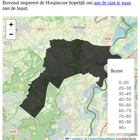
Bovenal inspireert de Hospiscore hopelijk om
aan de slag te gaan
met de buurt.
+
−
Score
0–20
20–30
30–40
40–50
50–60
60–70
70–80
80–90
90+
Leaflet
|
©
OpenStreetMap
contributors