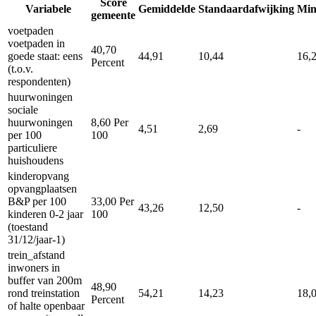
Score
Variabele
Gemiddelde
Standaardafwijking
Mi
gemeente
voetpaden
voetpaden in
40,70
goede staat: eens
44,91
10,44
16,
Percent
(t.o.v.
respondenten)
huurwoningen
sociale
huurwoningen
8,60
Per
4,51
2,69
-
per 100
100
particuliere
huishoudens
kinderopvang
opvangplaatsen
B&P per 100
33,00
Per
43,26
12,50
-
kinderen 0-2 jaar
100
(toestand
31/12/jaar-1)
trein_afstand
inwoners in
buffer van 200m
48,90
rond treinstation
54,21
14,23
18,
Percent
of halte openbaar