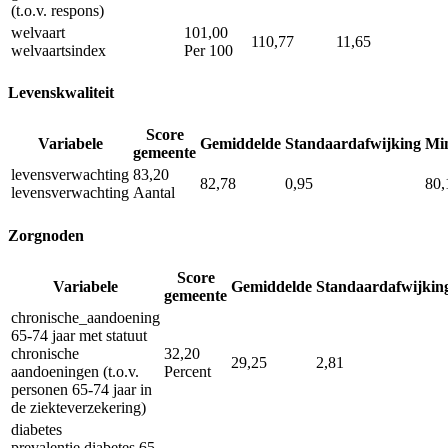
(t.o.v. respons)
welvaart
101,00
110,77
11,65
welvaartsindex
Per 100
Levenskwaliteit
Score
Variabele
Gemiddelde
Standaardafwijking
Mi
gemeente
levensverwachting
83,20
82,78
0,95
80,
levensverwachting
Aantal
Zorgnoden
Score
Variabele
Gemiddelde
Standaardafwijkin
gemeente
chronische_aandoening
65-74 jaar met statuut
chronische
32,20
29,25
2,81
aandoeningen (t.o.v.
Percent
personen 65-74 jaar in
de ziekteverzekering)
diabetes
prevalentie diabetes 65-