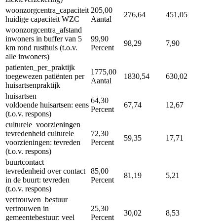
woonzorgcentra_capaciteit
205,00
276,64
451,05
huidige capaciteit WZC
Aantal
woonzorgcentra_afstand
inwoners in buffer van 5
99,90
98,29
7,90
km rond rusthuis (t.o.v.
Percent
alle inwoners)
patienten_per_praktijk
1775,00
toegewezen patiënten per
1830,54
630,02
Aantal
huisartsenpraktijk
huisartsen
64,30
voldoende huisartsen: eens
67,74
12,67
Percent
(t.o.v. respons)
culturele_voorzieningen
tevredenheid culturele
72,30
59,35
17,71
voorzieningen: tevreden
Percent
(t.o.v. respons)
buurtcontact
tevredenheid over contact
85,00
81,19
5,21
in de buurt: tevreden
Percent
(t.o.v. respons)
vertrouwen_bestuur
vertrouwen in
25,30
30,02
8,53
gemeentebestuur: veel
Percent