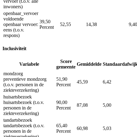
vervoer (t.o.v. alle
inwoners)
openbaar_vervoer
voldoende
39,50
openbaar vervoer:
52,55
14,38
9,4
Percent
eens (t.o.v.
respons)
Inclusiviteit
Score
Variabele
Gemiddelde
Standaardafwij
gemeente
mondzorg
preventieve mondzorg
51,90
45,59
6,42
(t.o.v. personen in de
Percent
ziekteverzekering)
huisartsbezoek
huisartsbezoek (t.o.v.
90,00
87,08
5,00
personen in de
Percent
ziekteverzekering)
tandartsbezoek
tandartsbezoek (t.o.v.
65,40
60,98
5,03
personen in de
Percent
ziekteverzekering)