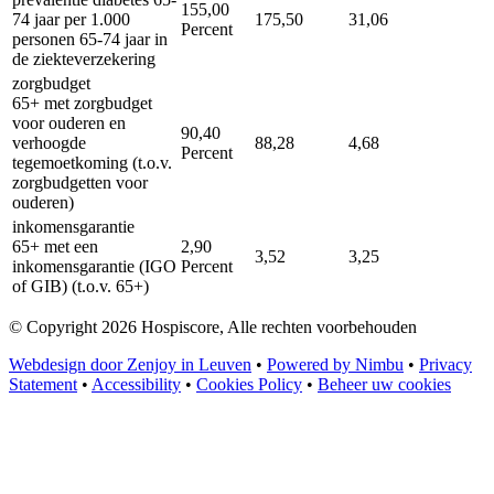
155,00
74 jaar per 1.000
175,50
31,06
Percent
personen 65-74 jaar in
de ziekteverzekering
zorgbudget
65+ met zorgbudget
voor ouderen en
90,40
verhoogde
88,28
4,68
Percent
tegemoetkoming (t.o.v.
zorgbudgetten voor
ouderen)
inkomensgarantie
65+ met een
2,90
3,52
3,25
inkomensgarantie (IGO
Percent
of GIB) (t.o.v. 65+)
© Copyright 2026 Hospiscore, Alle rechten voorbehouden
Webdesign door Zenjoy in Leuven
•
Powered by Nimbu
•
Privacy
Statement
•
Accessibility
•
Cookies Policy
•
Beheer uw cookies