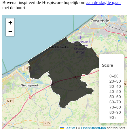
Bovenal inspireert de Hospiscore hopelijk om
aan de slag te gaan
met de buurt.
+
−
Score
0–20
20–30
30–40
40–50
50–60
60–70
70–80
80–90
90+
Leaflet
|
©
OpenStreetMap
contributors