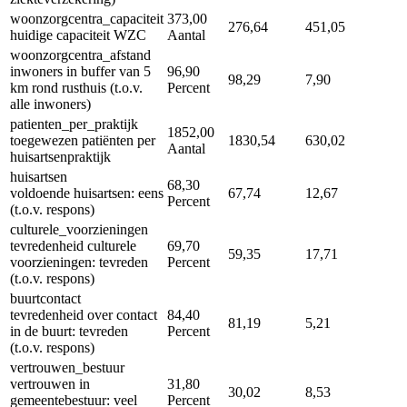
woonzorgcentra_capaciteit
373,00
276,64
451,05
huidige capaciteit WZC
Aantal
woonzorgcentra_afstand
inwoners in buffer van 5
96,90
98,29
7,90
km rond rusthuis (t.o.v.
Percent
alle inwoners)
patienten_per_praktijk
1852,00
toegewezen patiënten per
1830,54
630,02
Aantal
huisartsenpraktijk
huisartsen
68,30
voldoende huisartsen: eens
67,74
12,67
Percent
(t.o.v. respons)
culturele_voorzieningen
tevredenheid culturele
69,70
59,35
17,71
voorzieningen: tevreden
Percent
(t.o.v. respons)
buurtcontact
tevredenheid over contact
84,40
81,19
5,21
in de buurt: tevreden
Percent
(t.o.v. respons)
vertrouwen_bestuur
vertrouwen in
31,80
30,02
8,53
gemeentebestuur: veel
Percent