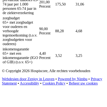
201,00
74 jaar per 1.000
175,50
31,06
Percent
personen 65-74 jaar in
de ziekteverzekering
zorgbudget
65+ met zorgbudget
voor ouderen en
90,00
verhoogde
88,28
4,68
Percent
tegemoetkoming (t.o.v.
zorgbudgetten voor
ouderen)
inkomensgarantie
65+ met een
4,40
3,52
3,25
inkomensgarantie (IGO
Percent
of GIB) (t.o.v. 65+)
© Copyright 2026 Hospiscore, Alle rechten voorbehouden
Webdesign door Zenjoy in Leuven
•
Powered by Nimbu
•
Privacy
Statement
•
Accessibility
•
Cookies Policy
•
Beheer uw cookies