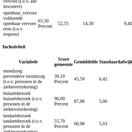
vervoer (t.o.v. alle
inwoners)
openbaar_vervoer
voldoende
65,50
openbaar vervoer:
52,55
14,38
9,4
Percent
eens (t.o.v.
respons)
Inclusiviteit
Score
Variabele
Gemiddelde
Standaardafwij
gemeente
mondzorg
preventieve mondzorg
39,10
45,59
6,42
(t.o.v. personen in de
Percent
ziekteverzekering)
huisartsbezoek
huisartsbezoek (t.o.v.
90,00
87,08
5,00
personen in de
Percent
ziekteverzekering)
tandartsbezoek
tandartsbezoek (t.o.v.
55,70
60,98
5,03
personen in de
Percent
ziekteverzekering)