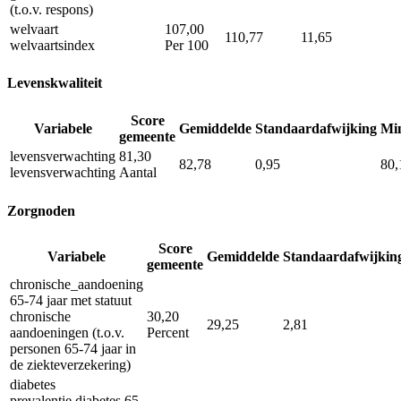
(t.o.v. respons)
welvaart
107,00
110,77
11,65
welvaartsindex
Per 100
Levenskwaliteit
Score
Variabele
Gemiddelde
Standaardafwijking
Mi
gemeente
levensverwachting
81,30
82,78
0,95
80,
levensverwachting
Aantal
Zorgnoden
Score
Variabele
Gemiddelde
Standaardafwijkin
gemeente
chronische_aandoening
65-74 jaar met statuut
chronische
30,20
29,25
2,81
aandoeningen (t.o.v.
Percent
personen 65-74 jaar in
de ziekteverzekering)
diabetes
prevalentie diabetes 65-