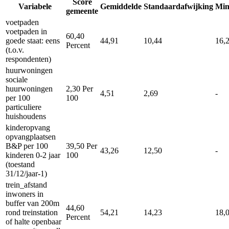
Score
Variabele
Gemiddelde
Standaardafwijking
Mi
gemeente
voetpaden
voetpaden in
60,40
goede staat: eens
44,91
10,44
16,
Percent
(t.o.v.
respondenten)
huurwoningen
sociale
huurwoningen
2,30
Per
4,51
2,69
-
per 100
100
particuliere
huishoudens
kinderopvang
opvangplaatsen
B&P per 100
39,50
Per
43,26
12,50
-
kinderen 0-2 jaar
100
(toestand
31/12/jaar-1)
trein_afstand
inwoners in
buffer van 200m
44,60
rond treinstation
54,21
14,23
18,
Percent
of halte openbaar