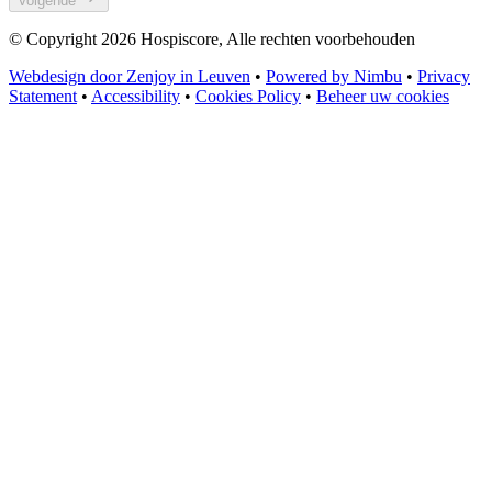
Volgende
© Copyright 2026 Hospiscore, Alle rechten voorbehouden
Webdesign door Zenjoy in Leuven
•
Powered by Nimbu
•
Privacy
Statement
•
Accessibility
•
Cookies Policy
•
Beheer uw cookies