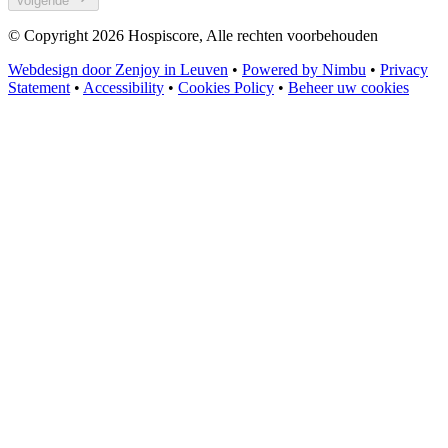
Volgende
© Copyright 2026 Hospiscore, Alle rechten voorbehouden
Webdesign door Zenjoy in Leuven
•
Powered by Nimbu
•
Privacy
Statement
•
Accessibility
•
Cookies Policy
•
Beheer uw cookies