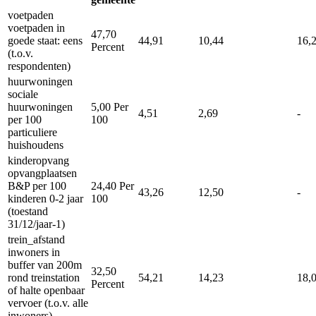
voetpaden
voetpaden in
47,70
goede staat: eens
44,91
10,44
16,
Percent
(t.o.v.
respondenten)
huurwoningen
sociale
huurwoningen
5,00
Per
4,51
2,69
-
per 100
100
particuliere
huishoudens
kinderopvang
opvangplaatsen
B&P per 100
24,40
Per
43,26
12,50
-
kinderen 0-2 jaar
100
(toestand
31/12/jaar-1)
trein_afstand
inwoners in
buffer van 200m
32,50
rond treinstation
54,21
14,23
18,
Percent
of halte openbaar
vervoer (t.o.v. alle
inwoners)