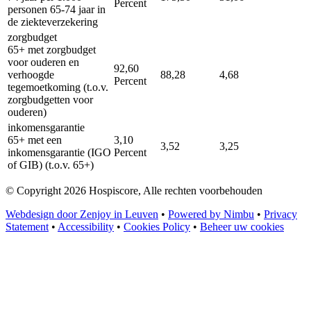
Percent
personen 65-74 jaar in
de ziekteverzekering
zorgbudget
65+ met zorgbudget
voor ouderen en
92,60
verhoogde
88,28
4,68
Percent
tegemoetkoming (t.o.v.
zorgbudgetten voor
ouderen)
inkomensgarantie
65+ met een
3,10
3,52
3,25
inkomensgarantie (IGO
Percent
of GIB) (t.o.v. 65+)
© Copyright 2026 Hospiscore, Alle rechten voorbehouden
Webdesign door Zenjoy in Leuven
•
Powered by Nimbu
•
Privacy
Statement
•
Accessibility
•
Cookies Policy
•
Beheer uw cookies