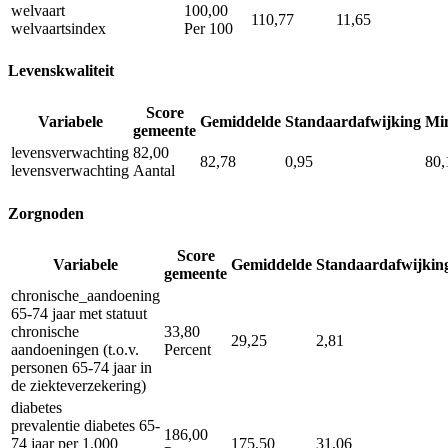
welvaart
100,00
110,77
11,65
welvaartsindex
Per 100
Levenskwaliteit
Score
Variabele
Gemiddelde
Standaardafwijking
Mi
gemeente
levensverwachting
82,00
82,78
0,95
80,
levensverwachting
Aantal
Zorgnoden
Score
Variabele
Gemiddelde
Standaardafwijkin
gemeente
chronische_aandoening
65-74 jaar met statuut
chronische
33,80
29,25
2,81
aandoeningen (t.o.v.
Percent
personen 65-74 jaar in
de ziekteverzekering)
diabetes
prevalentie diabetes 65-
186,00
74 jaar per 1.000
175,50
31,06