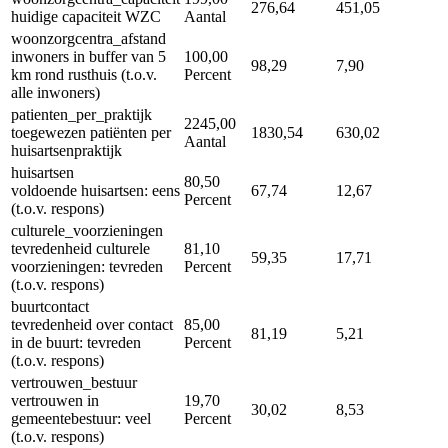
276,64
451,05
huidige capaciteit WZC
Aantal
woonzorgcentra_afstand
inwoners in buffer van 5
100,00
98,29
7,90
km rond rusthuis (t.o.v.
Percent
alle inwoners)
patienten_per_praktijk
2245,00
toegewezen patiënten per
1830,54
630,02
Aantal
huisartsenpraktijk
huisartsen
80,50
voldoende huisartsen: eens
67,74
12,67
Percent
(t.o.v. respons)
culturele_voorzieningen
tevredenheid culturele
81,10
59,35
17,71
voorzieningen: tevreden
Percent
(t.o.v. respons)
buurtcontact
tevredenheid over contact
85,00
81,19
5,21
in de buurt: tevreden
Percent
(t.o.v. respons)
vertrouwen_bestuur
vertrouwen in
19,70
30,02
8,53
gemeentebestuur: veel
Percent
(t.o.v. respons)