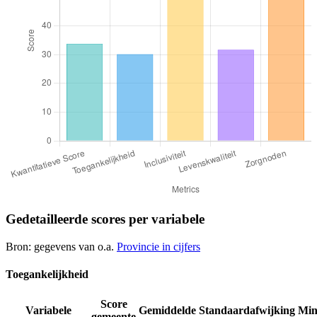
Gedetailleerde scores per variabele
Bron: gegevens van o.a.
Provincie in cijfers
Toegankelijkheid
Score
Variabele
Gemiddelde
Standaardafwijking
Mi
gemeente