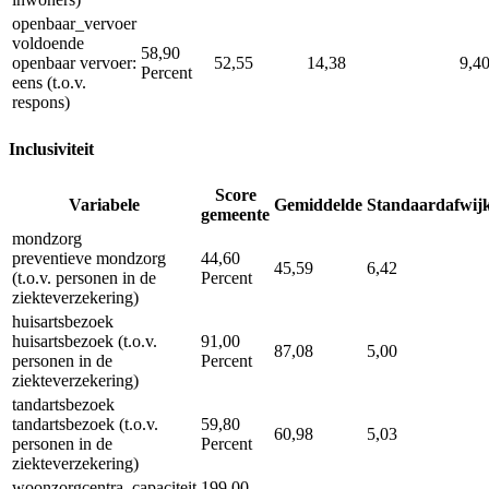
openbaar_vervoer
voldoende
58,90
openbaar vervoer:
52,55
14,38
9,4
Percent
eens (t.o.v.
respons)
Inclusiviteit
Score
Variabele
Gemiddelde
Standaardafwij
gemeente
mondzorg
preventieve mondzorg
44,60
45,59
6,42
(t.o.v. personen in de
Percent
ziekteverzekering)
huisartsbezoek
huisartsbezoek (t.o.v.
91,00
87,08
5,00
personen in de
Percent
ziekteverzekering)
tandartsbezoek
tandartsbezoek (t.o.v.
59,80
60,98
5,03
personen in de
Percent
ziekteverzekering)
woonzorgcentra_capaciteit
199,00