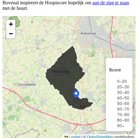
Bovenal inspireert de Hospiscore hopelijk om
aan de slag te gaan
met de buurt.
+
−
Score
0–20
20–30
30–40
40–50
50–60
60–70
70–80
80–90
90+
Leaflet
|
©
OpenStreetMap
contributors