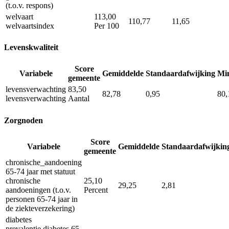
(t.o.v. respons)
welvaart
113,00
110,77
11,65
welvaartsindex
Per 100
Levenskwaliteit
Score
Variabele
Gemiddelde
Standaardafwijking
Mi
gemeente
levensverwachting
83,50
82,78
0,95
80,
levensverwachting
Aantal
Zorgnoden
Score
Variabele
Gemiddelde
Standaardafwijkin
gemeente
chronische_aandoening
65-74 jaar met statuut
chronische
25,10
29,25
2,81
aandoeningen (t.o.v.
Percent
personen 65-74 jaar in
de ziekteverzekering)
diabetes
prevalentie diabetes 65-