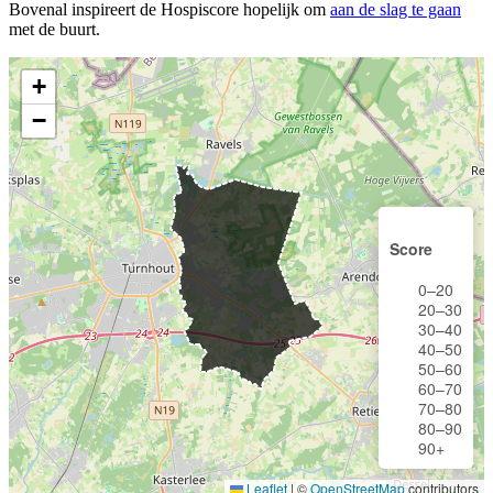
Bovenal inspireert de Hospiscore hopelijk om
aan de slag te gaan
met de buurt.
+
−
Score
0–20
20–30
30–40
40–50
50–60
60–70
70–80
80–90
90+
Leaflet
|
©
OpenStreetMap
contributors