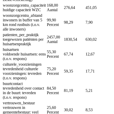
woonzorgcentra_capaciteit
168,00
276,64
451,05
huidige capaciteit WZC
Aantal
woonzorgcentra_afstand
inwoners in buffer van 5
99,90
98,29
7,90
km rond rusthuis (t.o.v.
Percent
alle inwoners)
patienten_per_praktijk
2457,00
toegewezen patiënten per
1830,54
630,02
Aantal
huisartsenpraktijk
huisartsen
55,30
voldoende huisartsen: eens
67,74
12,67
Percent
(t.o.v. respons)
culturele_voorzieningen
tevredenheid culturele
75,20
59,35
17,71
voorzieningen: tevreden
Percent
(t.o.v. respons)
buurtcontact
tevredenheid over contact
84,50
81,19
5,21
in de buurt: tevreden
Percent
(t.o.v. respons)
vertrouwen_bestuur
vertrouwen in
25,60
30,02
8,53
gemeentebestuur: veel
Percent