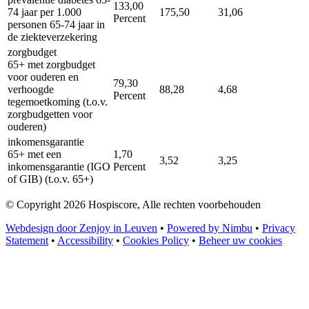
133,00
74 jaar per 1.000
175,50
31,06
Percent
personen 65-74 jaar in
de ziekteverzekering
zorgbudget
65+ met zorgbudget
voor ouderen en
79,30
verhoogde
88,28
4,68
Percent
tegemoetkoming (t.o.v.
zorgbudgetten voor
ouderen)
inkomensgarantie
65+ met een
1,70
3,52
3,25
inkomensgarantie (IGO
Percent
of GIB) (t.o.v. 65+)
© Copyright 2026 Hospiscore, Alle rechten voorbehouden
Webdesign door Zenjoy in Leuven
•
Powered by Nimbu
•
Privacy
Statement
•
Accessibility
•
Cookies Policy
•
Beheer uw cookies