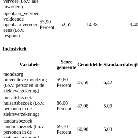
vervoer (t.o.v. alle
inwoners)
openbaar_vervoer
voldoende
55,90
openbaar vervoer:
52,55
14,38
9,4
Percent
eens (t.o.v.
respons)
Inclusiviteit
Score
Variabele
Gemiddelde
Standaardafwij
gemeente
mondzorg
preventieve mondzorg
59,60
45,59
6,42
(t.o.v. personen in de
Percent
ziekteverzekering)
huisartsbezoek
huisartsbezoek (t.o.v.
86,00
87,08
5,00
personen in de
Percent
ziekteverzekering)
tandartsbezoek
tandartsbezoek (t.o.v.
69,10
60,98
5,03
personen in de
Percent
ziekteverzekering)