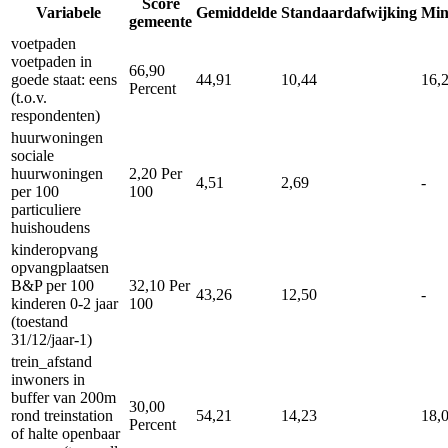
Score
Variabele
Gemiddelde
Standaardafwijking
Mi
gemeente
voetpaden
voetpaden in
66,90
goede staat: eens
44,91
10,44
16,
Percent
(t.o.v.
respondenten)
huurwoningen
sociale
huurwoningen
2,20
Per
4,51
2,69
-
per 100
100
particuliere
huishoudens
kinderopvang
opvangplaatsen
B&P per 100
32,10
Per
43,26
12,50
-
kinderen 0-2 jaar
100
(toestand
31/12/jaar-1)
trein_afstand
inwoners in
buffer van 200m
30,00
rond treinstation
54,21
14,23
18,
Percent
of halte openbaar