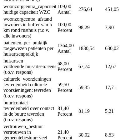
woonzorgcentra_capaciteit
109,00
276,64
451,05
huidige capaciteit WZC
Aantal
woonzorgcentra_afstand
inwoners in buffer van 5
100,00
98,29
7,90
km rond rusthuis (t.o.v.
Percent
alle inwoners)
patienten_per_praktijk
1364,00
toegewezen patiënten per
1830,54
630,02
Aantal
huisartsenpraktijk
huisartsen
68,00
voldoende huisartsen: eens
67,74
12,67
Percent
(t.o.v. respons)
culturele_voorzieningen
tevredenheid culturele
59,50
59,35
17,71
voorzieningen: tevreden
Percent
(t.o.v. respons)
buurtcontact
tevredenheid over contact
81,40
81,19
5,21
in de buurt: tevreden
Percent
(t.o.v. respons)
vertrouwen_bestuur
vertrouwen in
21,40
30,02
8,53
gemeentebestuur: veel
Percent