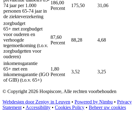
186,00
74 jaar per 1.000
175,50
31,06
Percent
personen 65-74 jaar in
de ziekteverzekering
zorgbudget
65+ met zorgbudget
voor ouderen en
87,60
verhoogde
88,28
4,68
Percent
tegemoetkoming (t.o.v.
zorgbudgetten voor
ouderen)
inkomensgarantie
65+ met een
1,80
3,52
3,25
inkomensgarantie (IGO
Percent
of GIB) (t.o.v. 65+)
© Copyright 2026 Hospiscore, Alle rechten voorbehouden
Webdesign door Zenjoy in Leuven
•
Powered by Nimbu
•
Privacy
Statement
•
Accessibility
•
Cookies Policy
•
Beheer uw cookies