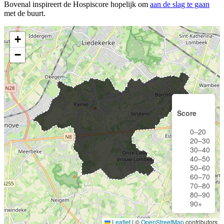
Bovenal inspireert de Hospiscore hopelijk om
aan de slag te gaan
met de buurt.
+
−
Score
0–20
20–30
30–40
40–50
50–60
60–70
70–80
80–90
90+
Leaflet
|
©
OpenStreetMap
contributors