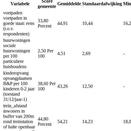
Score
Variabele
Gemiddelde
Standaardafwijking
Mi
gemeente
voetpaden
voetpaden in
33,80
goede staat: eens
44,91
10,44
16,
Percent
(t.o.v.
respondenten)
huurwoningen
sociale
huurwoningen
2,50
Per
4,51
2,69
-
per 100
100
particuliere
huishoudens
kinderopvang
opvangplaatsen
B&P per 100
38,60
Per
43,26
12,50
-
kinderen 0-2 jaar
100
(toestand
31/12/jaar-1)
trein_afstand
inwoners in
buffer van 200m
44,80
rond treinstation
54,21
14,23
18,
Percent
of halte openbaar