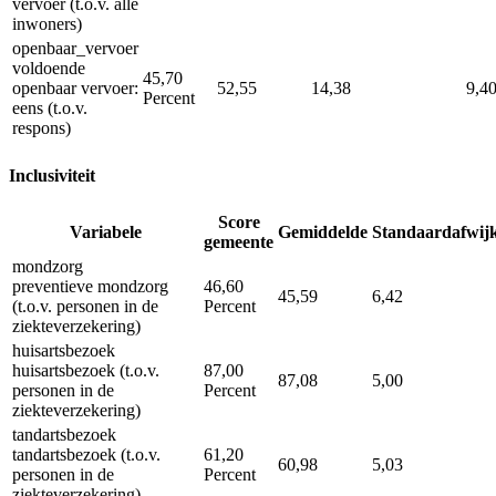
vervoer (t.o.v. alle
inwoners)
openbaar_vervoer
voldoende
45,70
openbaar vervoer:
52,55
14,38
9,4
Percent
eens (t.o.v.
respons)
Inclusiviteit
Score
Variabele
Gemiddelde
Standaardafwij
gemeente
mondzorg
preventieve mondzorg
46,60
45,59
6,42
(t.o.v. personen in de
Percent
ziekteverzekering)
huisartsbezoek
huisartsbezoek (t.o.v.
87,00
87,08
5,00
personen in de
Percent
ziekteverzekering)
tandartsbezoek
tandartsbezoek (t.o.v.
61,20
60,98
5,03
personen in de
Percent
ziekteverzekering)