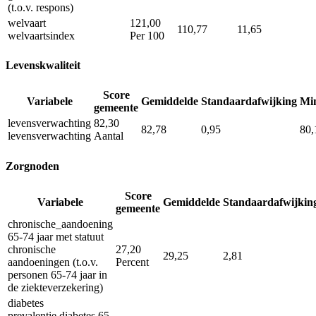
(t.o.v. respons)
welvaart
121,00
110,77
11,65
welvaartsindex
Per 100
Levenskwaliteit
Score
Variabele
Gemiddelde
Standaardafwijking
Mi
gemeente
levensverwachting
82,30
82,78
0,95
80,
levensverwachting
Aantal
Zorgnoden
Score
Variabele
Gemiddelde
Standaardafwijkin
gemeente
chronische_aandoening
65-74 jaar met statuut
chronische
27,20
29,25
2,81
aandoeningen (t.o.v.
Percent
personen 65-74 jaar in
de ziekteverzekering)
diabetes
prevalentie diabetes 65-