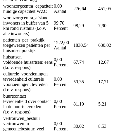
woonzorgcentra_capaciteit
0,00
276,64
451,05
huidige capaciteit WZC
Aantal
woonzorgcentra_afstand
inwoners in buffer van 5
99,70
98,29
7,90
km rond rusthuis (t.o.v.
Percent
alle inwoners)
patienten_per_praktijk
1522,00
toegewezen patiënten per
1830,54
630,02
Aantal
huisartsenpraktijk
huisartsen
0,00
voldoende huisartsen: eens
67,74
12,67
Percent
(t.o.v. respons)
culturele_voorzieningen
tevredenheid culturele
0,00
59,35
17,71
voorzieningen: tevreden
Percent
(t.o.v. respons)
buurtcontact
tevredenheid over contact
0,00
81,19
5,21
in de buurt: tevreden
Percent
(t.o.v. respons)
vertrouwen_bestuur
vertrouwen in
0,00
30,02
8,53
gemeentebestuur: veel
Percent