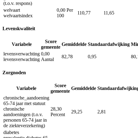
(t.o.v. respons)
welvaart
0,00
Per
110,77
11,65
welvaartsindex
100
Levenskwaliteit
Score
Variabele
Gemiddelde
Standaardafwijking
Mi
gemeente
levensverwachting
0,00
82,78
0,95
80,
levensverwachting
Aantal
Zorgnoden
Score
Variabele
Gemiddelde
Standaardafwijkin
gemeente
chronische_aandoening
65-74 jaar met statuut
chronische
28,30
29,25
2,81
aandoeningen (t.o.v.
Percent
personen 65-74 jaar in
de ziekteverzekering)
diabetes
prevalentie diabetes 65-