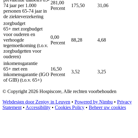
281,00
74 jaar per 1.000
175,50
31,06
Percent
personen 65-74 jaar in
de ziekteverzekering
zorgbudget
65+ met zorgbudget
voor ouderen en
0,00
verhoogde
88,28
4,68
Percent
tegemoetkoming (t.o.v.
zorgbudgetten voor
ouderen)
inkomensgarantie
65+ met een
16,50
3,52
3,25
inkomensgarantie (IGO
Percent
of GIB) (t.o.v. 65+)
© Copyright 2026 Hospiscore, Alle rechten voorbehouden
Webdesign door Zenjoy in Leuven
•
Powered by Nimbu
•
Privacy
Statement
•
Accessibility
•
Cookies Policy
•
Beheer uw cookies