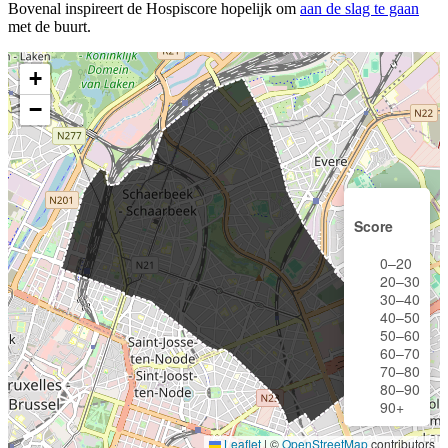
Bovenal inspireert de Hospiscore hopelijk om
aan de slag te gaan
met de buurt.
+
−
Score
0–20
20–30
30–40
40–50
50–60
60–70
70–80
80–90
90+
Leaflet
|
©
OpenStreetMap
contributors