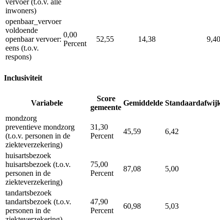
vervoer (t.o.v. alle
inwoners)
openbaar_vervoer
voldoende
0,00
openbaar vervoer:
52,55
14,38
9,4
Percent
eens (t.o.v.
respons)
Inclusiviteit
Score
Variabele
Gemiddelde
Standaardafwij
gemeente
mondzorg
preventieve mondzorg
31,30
45,59
6,42
(t.o.v. personen in de
Percent
ziekteverzekering)
huisartsbezoek
huisartsbezoek (t.o.v.
75,00
87,08
5,00
personen in de
Percent
ziekteverzekering)
tandartsbezoek
tandartsbezoek (t.o.v.
47,90
60,98
5,03
personen in de
Percent
ziekteverzekering)