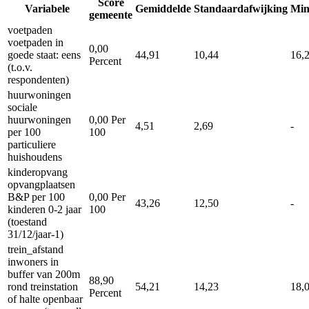
Score
Variabele
Gemiddelde
Standaardafwijking
Mi
gemeente
voetpaden
voetpaden in
0,00
goede staat: eens
44,91
10,44
16,
Percent
(t.o.v.
respondenten)
huurwoningen
sociale
huurwoningen
0,00
Per
4,51
2,69
-
per 100
100
particuliere
huishoudens
kinderopvang
opvangplaatsen
B&P per 100
0,00
Per
43,26
12,50
-
kinderen 0-2 jaar
100
(toestand
31/12/jaar-1)
trein_afstand
inwoners in
buffer van 200m
88,90
rond treinstation
54,21
14,23
18,
Percent
of halte openbaar