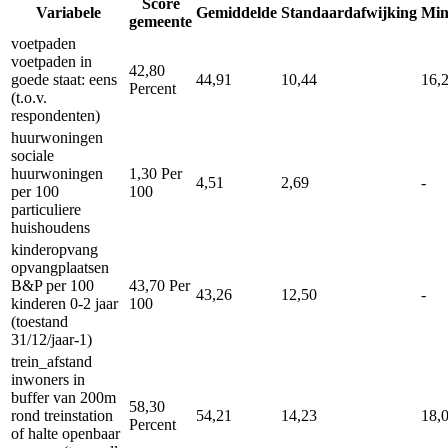
Score
Variabele
Gemiddelde
Standaardafwijking
Mi
gemeente
voetpaden
voetpaden in
42,80
goede staat: eens
44,91
10,44
16,
Percent
(t.o.v.
respondenten)
huurwoningen
sociale
huurwoningen
1,30
Per
4,51
2,69
-
per 100
100
particuliere
huishoudens
kinderopvang
opvangplaatsen
B&P per 100
43,70
Per
43,26
12,50
-
kinderen 0-2 jaar
100
(toestand
31/12/jaar-1)
trein_afstand
inwoners in
buffer van 200m
58,30
rond treinstation
54,21
14,23
18,
Percent
of halte openbaar