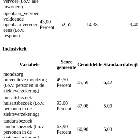
vervoer (t.o.v. alle
inwoners)
openbaar_vervoer
voldoende
43,00
openbaar vervoer:
52,55
14,38
9,4
Percent
eens (t.o.v.
respons)
Inclusiviteit
Score
Variabele
Gemiddelde
Standaardafwij
gemeente
mondzorg
preventieve mondzorg
49,50
45,59
6,42
(t.o.v. personen in de
Percent
ziekteverzekering)
huisartsbezoek
huisartsbezoek (t.o.v.
93,00
87,08
5,00
personen in de
Percent
ziekteverzekering)
tandartsbezoek
tandartsbezoek (t.o.v.
63,90
60,98
5,03
personen in de
Percent
ziekteverzekering)