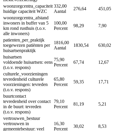
woonzorgcentra_capaciteit
332,00
276,64
451,05
huidige capaciteit WZC
Aantal
woonzorgcentra_afstand
inwoners in buffer van 5
100,00
98,29
7,90
km rond rusthuis (t.o.v.
Percent
alle inwoners)
patienten_per_praktijk
1816,00
toegewezen patiënten per
1830,54
630,02
Aantal
huisartsenpraktijk
huisartsen
75,90
voldoende huisartsen: eens
67,74
12,67
Percent
(t.o.v. respons)
culturele_voorzieningen
tevredenheid culturele
65,80
59,35
17,71
voorzieningen: tevreden
Percent
(t.o.v. respons)
buurtcontact
tevredenheid over contact
79,10
81,19
5,21
in de buurt: tevreden
Percent
(t.o.v. respons)
vertrouwen_bestuur
vertrouwen in
16,30
30,02
8,53
gemeentebestuur: veel
Percent