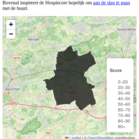
Bovenal inspireert de Hospiscore hopelijk om
aan de slag te gaan
met de buurt.
+
−
Score
0–20
20–30
30–40
40–50
50–60
60–70
70–80
80–90
90+
Leaflet
|
©
OpenStreetMap
contributors