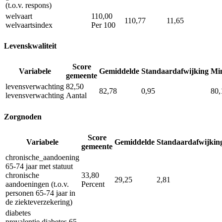
(t.o.v. respons)
welvaart
110,00
110,77
11,65
welvaartsindex
Per 100
Levenskwaliteit
Score
Variabele
Gemiddelde
Standaardafwijking
Mi
gemeente
levensverwachting
82,50
82,78
0,95
80,
levensverwachting
Aantal
Zorgnoden
Score
Variabele
Gemiddelde
Standaardafwijkin
gemeente
chronische_aandoening
65-74 jaar met statuut
chronische
33,80
29,25
2,81
aandoeningen (t.o.v.
Percent
personen 65-74 jaar in
de ziekteverzekering)
diabetes
prevalentie diabetes 65-