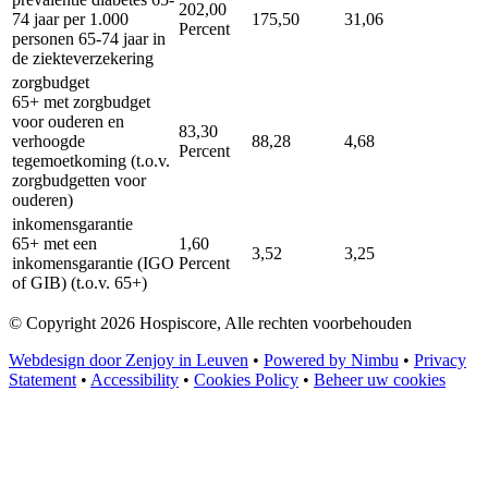
202,00
74 jaar per 1.000
175,50
31,06
Percent
personen 65-74 jaar in
de ziekteverzekering
zorgbudget
65+ met zorgbudget
voor ouderen en
83,30
verhoogde
88,28
4,68
Percent
tegemoetkoming (t.o.v.
zorgbudgetten voor
ouderen)
inkomensgarantie
65+ met een
1,60
3,52
3,25
inkomensgarantie (IGO
Percent
of GIB) (t.o.v. 65+)
© Copyright 2026 Hospiscore, Alle rechten voorbehouden
Webdesign door Zenjoy in Leuven
•
Powered by Nimbu
•
Privacy
Statement
•
Accessibility
•
Cookies Policy
•
Beheer uw cookies