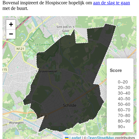
Bovenal inspireert de Hospiscore hopelijk om
aan de slag te gaan
met de buurt.
+
−
Score
0–20
20–30
30–40
40–50
50–60
60–70
70–80
80–90
90+
Leaflet
|
©
OpenStreetMap
contributors