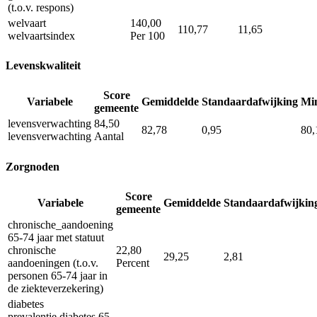
(t.o.v. respons)
welvaart
140,00
110,77
11,65
welvaartsindex
Per 100
Levenskwaliteit
Score
Variabele
Gemiddelde
Standaardafwijking
Mi
gemeente
levensverwachting
84,50
82,78
0,95
80,
levensverwachting
Aantal
Zorgnoden
Score
Variabele
Gemiddelde
Standaardafwijkin
gemeente
chronische_aandoening
65-74 jaar met statuut
chronische
22,80
29,25
2,81
aandoeningen (t.o.v.
Percent
personen 65-74 jaar in
de ziekteverzekering)
diabetes
prevalentie diabetes 65-