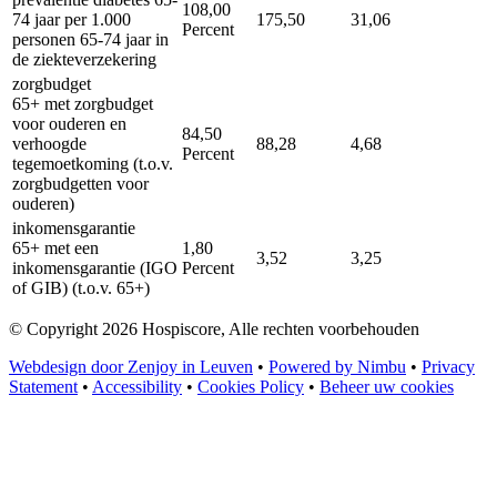
108,00
74 jaar per 1.000
175,50
31,06
Percent
personen 65-74 jaar in
de ziekteverzekering
zorgbudget
65+ met zorgbudget
voor ouderen en
84,50
verhoogde
88,28
4,68
Percent
tegemoetkoming (t.o.v.
zorgbudgetten voor
ouderen)
inkomensgarantie
65+ met een
1,80
3,52
3,25
inkomensgarantie (IGO
Percent
of GIB) (t.o.v. 65+)
© Copyright 2026 Hospiscore, Alle rechten voorbehouden
Webdesign door Zenjoy in Leuven
•
Powered by Nimbu
•
Privacy
Statement
•
Accessibility
•
Cookies Policy
•
Beheer uw cookies