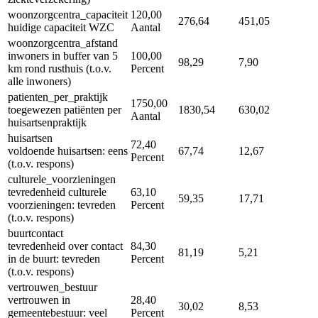
woonzorgcentra_capaciteit
120,00
276,64
451,05
huidige capaciteit WZC
Aantal
woonzorgcentra_afstand
inwoners in buffer van 5
100,00
98,29
7,90
km rond rusthuis (t.o.v.
Percent
alle inwoners)
patienten_per_praktijk
1750,00
toegewezen patiënten per
1830,54
630,02
Aantal
huisartsenpraktijk
huisartsen
72,40
voldoende huisartsen: eens
67,74
12,67
Percent
(t.o.v. respons)
culturele_voorzieningen
tevredenheid culturele
63,10
59,35
17,71
voorzieningen: tevreden
Percent
(t.o.v. respons)
buurtcontact
tevredenheid over contact
84,30
81,19
5,21
in de buurt: tevreden
Percent
(t.o.v. respons)
vertrouwen_bestuur
vertrouwen in
28,40
30,02
8,53
gemeentebestuur: veel
Percent