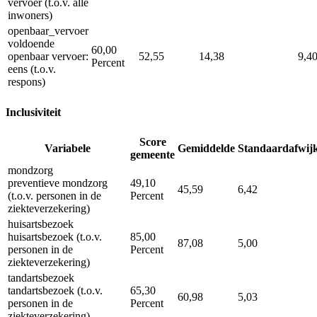
vervoer (t.o.v. alle
inwoners)
openbaar_vervoer
voldoende
60,00
openbaar vervoer:
52,55
14,38
9,4
Percent
eens (t.o.v.
respons)
Inclusiviteit
Score
Variabele
Gemiddelde
Standaardafwij
gemeente
mondzorg
preventieve mondzorg
49,10
45,59
6,42
(t.o.v. personen in de
Percent
ziekteverzekering)
huisartsbezoek
huisartsbezoek (t.o.v.
85,00
87,08
5,00
personen in de
Percent
ziekteverzekering)
tandartsbezoek
tandartsbezoek (t.o.v.
65,30
60,98
5,03
personen in de
Percent
ziekteverzekering)