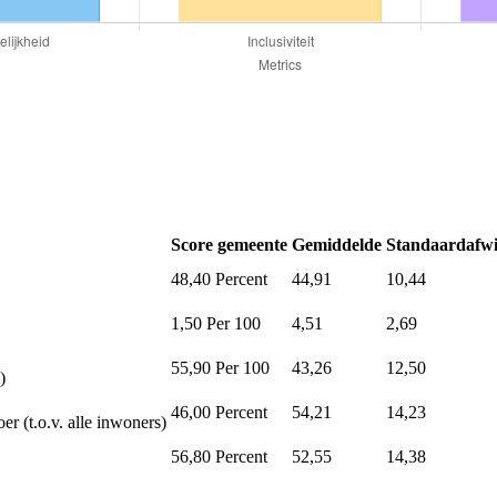
Score gemeente
Gemiddelde
Standaardafwi
48,40
Percent
44,91
10,44
1,50
Per 100
4,51
2,69
55,90
Per 100
43,26
12,50
)
46,00
Percent
54,21
14,23
er (t.o.v. alle inwoners)
56,80
Percent
52,55
14,38