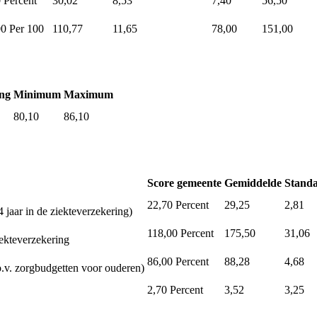
0
Percent
30,02
8,53
7,40
56,50
00
Per 100
110,77
11,65
78,00
151,00
ng
Minimum
Maximum
80,10
86,10
Score gemeente
Gemiddelde
Standa
22,70
Percent
29,25
2,81
 jaar in de ziekteverzekering)
118,00
Percent
175,50
31,06
iekteverzekering
86,00
Percent
88,28
4,68
.v. zorgbudgetten voor ouderen)
2,70
Percent
3,52
3,25