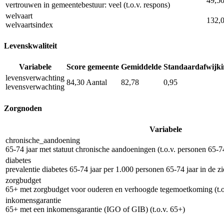
49,5
vertrouwen in gemeentebestuur: veel (t.o.v. respons)
welvaart
132,
welvaartsindex
Levenskwaliteit
Variabele
Score gemeente
Gemiddelde
Standaardafwijki
levensverwachting
84,30
Aantal
82,78
0,95
levensverwachting
Zorgnoden
Variabele
chronische_aandoening
65-74 jaar met statuut chronische aandoeningen (t.o.v. personen 65-74
diabetes
prevalentie diabetes 65-74 jaar per 1.000 personen 65-74 jaar in de z
zorgbudget
65+ met zorgbudget voor ouderen en verhoogde tegemoetkoming (t.o
inkomensgarantie
65+ met een inkomensgarantie (IGO of GIB) (t.o.v. 65+)