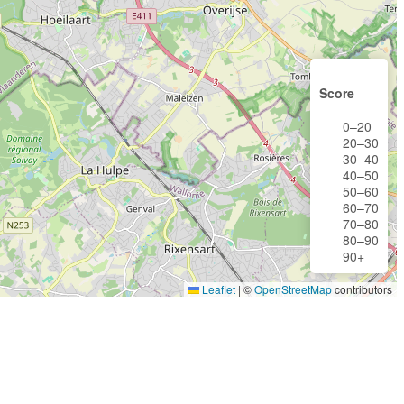
Score
0–20
20–30
30–40
40–50
50–60
60–70
70–80
80–90
90+
Leaflet
|
©
OpenStreetMap
contributors