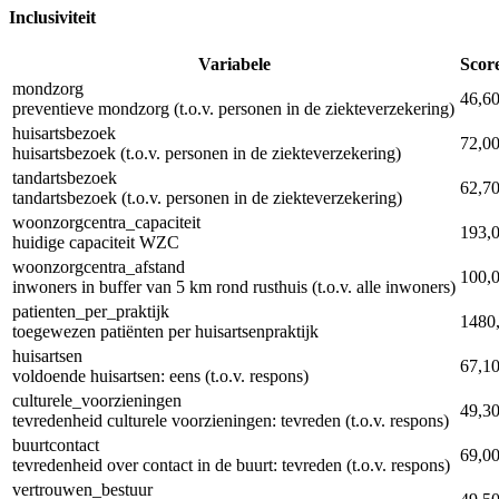
Inclusiviteit
Variabele
Scor
mondzorg
46,6
preventieve mondzorg (t.o.v. personen in de ziekteverzekering)
huisartsbezoek
72,0
huisartsbezoek (t.o.v. personen in de ziekteverzekering)
tandartsbezoek
62,7
tandartsbezoek (t.o.v. personen in de ziekteverzekering)
woonzorgcentra_capaciteit
193,
huidige capaciteit WZC
woonzorgcentra_afstand
100,
inwoners in buffer van 5 km rond rusthuis (t.o.v. alle inwoners)
patienten_per_praktijk
1480
toegewezen patiënten per huisartsenpraktijk
huisartsen
67,1
voldoende huisartsen: eens (t.o.v. respons)
culturele_voorzieningen
49,3
tevredenheid culturele voorzieningen: tevreden (t.o.v. respons)
buurtcontact
69,0
tevredenheid over contact in de buurt: tevreden (t.o.v. respons)
vertrouwen_bestuur