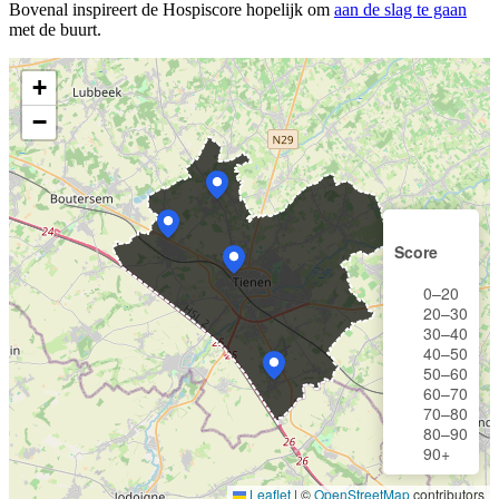
Bovenal inspireert de Hospiscore hopelijk om
aan de slag te gaan
met de buurt.
+
−
Score
0–20
20–30
30–40
40–50
50–60
60–70
70–80
80–90
90+
Leaflet
|
©
OpenStreetMap
contributors