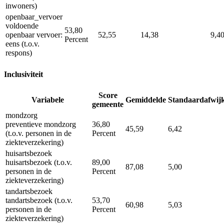
inwoners)
openbaar_vervoer
voldoende
53,80
openbaar vervoer:
52,55
14,38
9,4
Percent
eens (t.o.v.
respons)
Inclusiviteit
Score
Variabele
Gemiddelde
Standaardafwij
gemeente
mondzorg
preventieve mondzorg
36,80
45,59
6,42
(t.o.v. personen in de
Percent
ziekteverzekering)
huisartsbezoek
huisartsbezoek (t.o.v.
89,00
87,08
5,00
personen in de
Percent
ziekteverzekering)
tandartsbezoek
tandartsbezoek (t.o.v.
53,70
60,98
5,03
personen in de
Percent
ziekteverzekering)