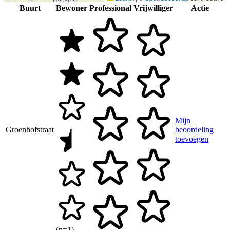
Buurt
Bewoner
Professional
Vrijwilliger
Actie
Mijn
Groenhofstraat
beoordeling
toevoegen
(n=1)