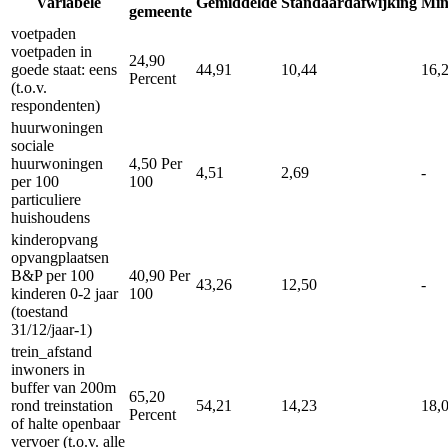
Variabele
Gemiddelde
Standaardafwijking
Mi
gemeente
voetpaden
voetpaden in
24,90
goede staat: eens
44,91
10,44
16,
Percent
(t.o.v.
respondenten)
huurwoningen
sociale
huurwoningen
4,50
Per
4,51
2,69
-
per 100
100
particuliere
huishoudens
kinderopvang
opvangplaatsen
B&P per 100
40,90
Per
43,26
12,50
-
kinderen 0-2 jaar
100
(toestand
31/12/jaar-1)
trein_afstand
inwoners in
buffer van 200m
65,20
rond treinstation
54,21
14,23
18,
Percent
of halte openbaar
vervoer (t.o.v. alle