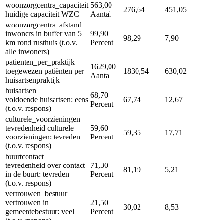
woonzorgcentra_capaciteit
563,00
276,64
451,05
huidige capaciteit WZC
Aantal
woonzorgcentra_afstand
inwoners in buffer van 5
99,90
98,29
7,90
km rond rusthuis (t.o.v.
Percent
alle inwoners)
patienten_per_praktijk
1629,00
toegewezen patiënten per
1830,54
630,02
Aantal
huisartsenpraktijk
huisartsen
68,70
voldoende huisartsen: eens
67,74
12,67
Percent
(t.o.v. respons)
culturele_voorzieningen
tevredenheid culturele
59,60
59,35
17,71
voorzieningen: tevreden
Percent
(t.o.v. respons)
buurtcontact
tevredenheid over contact
71,30
81,19
5,21
in de buurt: tevreden
Percent
(t.o.v. respons)
vertrouwen_bestuur
vertrouwen in
21,50
30,02
8,53
gemeentebestuur: veel
Percent