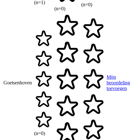
(n=1)
(n=0)
(n=0)
Mijn
Goetsenhoven
beoordeling
toevoegen
(n=0)