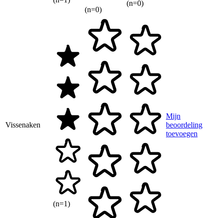
(n=0)
(n=0)
Mijn
Vissenaken
beoordeling
toevoegen
(n=1)