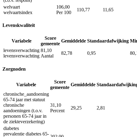
(t.o.v. respons)
welvaart
106,00
110,77
11,65
welvaartsindex
Per 100
Levenskwaliteit
Score
Variabele
Gemiddelde
Standaardafwijking
Mi
gemeente
levensverwachting
81,10
82,78
0,95
80,
levensverwachting
Aantal
Zorgnoden
Score
Variabele
Gemiddelde
Standaardafwijkin
gemeente
chronische_aandoening
65-74 jaar met statuut
chronische
31,10
29,25
2,81
aandoeningen (t.o.v.
Percent
personen 65-74 jaar in
de ziekteverzekering)
diabetes
prevalentie diabetes 65-
202,00