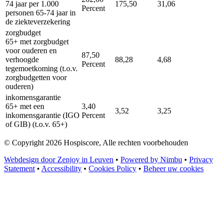
74 jaar per 1.000
175,50
31,06
Percent
personen 65-74 jaar in
de ziekteverzekering
zorgbudget
65+ met zorgbudget
voor ouderen en
87,50
verhoogde
88,28
4,68
Percent
tegemoetkoming (t.o.v.
zorgbudgetten voor
ouderen)
inkomensgarantie
65+ met een
3,40
3,52
3,25
inkomensgarantie (IGO
Percent
of GIB) (t.o.v. 65+)
© Copyright 2026 Hospiscore, Alle rechten voorbehouden
Webdesign door Zenjoy in Leuven
•
Powered by Nimbu
•
Privacy
Statement
•
Accessibility
•
Cookies Policy
•
Beheer uw cookies