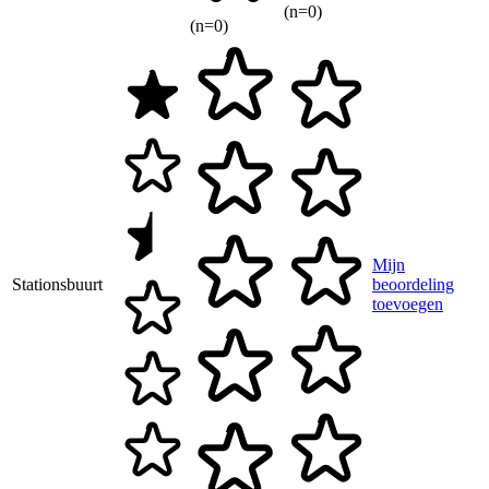
(n=0)
(n=0)
Mijn
Stationsbuurt
beoordeling
toevoegen