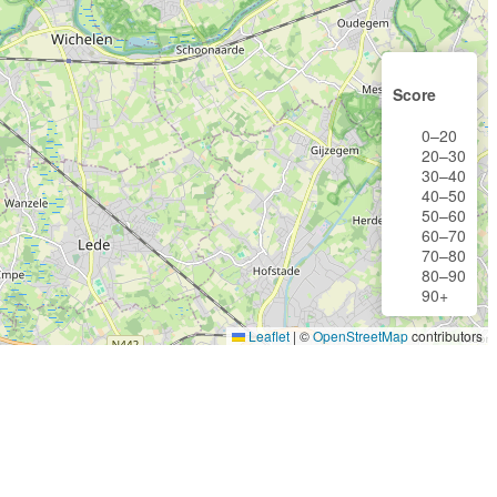
Score
0–20
20–30
30–40
40–50
50–60
60–70
70–80
80–90
90+
Leaflet
|
©
OpenStreetMap
contributors