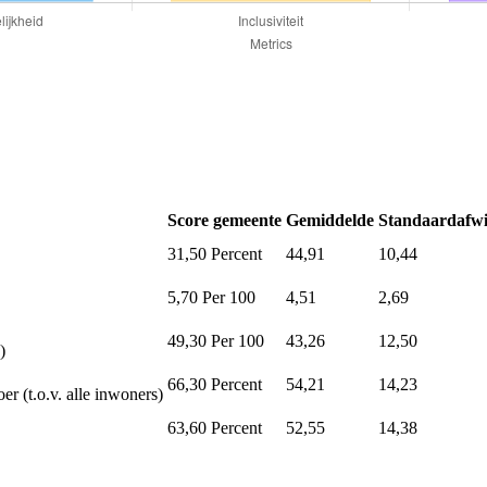
Score gemeente
Gemiddelde
Standaardafwi
31,50
Percent
44,91
10,44
5,70
Per 100
4,51
2,69
49,30
Per 100
43,26
12,50
)
66,30
Percent
54,21
14,23
er (t.o.v. alle inwoners)
63,60
Percent
52,55
14,38