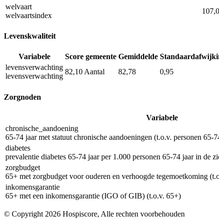
welvaart
107,
welvaartsindex
Levenskwaliteit
Variabele
Score gemeente
Gemiddelde
Standaardafwijki
levensverwachting
82,10
Aantal
82,78
0,95
levensverwachting
Zorgnoden
Variabele
chronische_aandoening
65-74 jaar met statuut chronische aandoeningen (t.o.v. personen 65-74
diabetes
prevalentie diabetes 65-74 jaar per 1.000 personen 65-74 jaar in de z
zorgbudget
65+ met zorgbudget voor ouderen en verhoogde tegemoetkoming (t.o
inkomensgarantie
65+ met een inkomensgarantie (IGO of GIB) (t.o.v. 65+)
© Copyright 2026 Hospiscore, Alle rechten voorbehouden