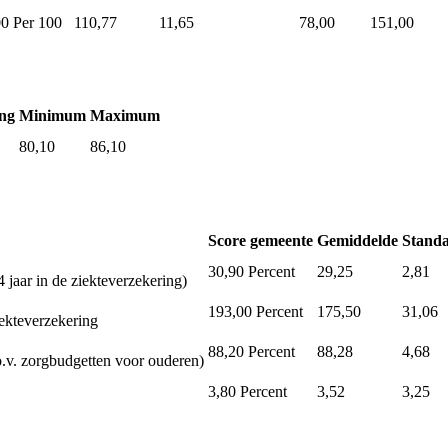
00
Per 100
110,77
11,65
78,00
151,00
ng
Minimum
Maximum
80,10
86,10
Score gemeente
Gemiddelde
Standa
30,90
Percent
29,25
2,81
 jaar in de ziekteverzekering)
193,00
Percent
175,50
31,06
iekteverzekering
88,20
Percent
88,28
4,68
.v. zorgbudgetten voor ouderen)
3,80
Percent
3,52
3,25