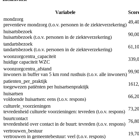
Variabele
Scor
mondzorg
49,4
preventieve mondzorg (t.o.v. personen in de ziekteverzekering)
huisartsbezoek
90,0
huisartsbezoek (t.o.v. personen in de ziekteverzekering)
tandartsbezoek
61,1
tandartsbezoek (t.o.v. personen in de ziekteverzekering)
woonzorgcentra_capaciteit
339,
huidige capaciteit WZC
woonzorgcentra_afstand
99,9
inwoners in buffer van 5 km rond rusthuis (t.o.v. alle inwoners)
patienten_per_praktijk
1612
toegewezen patiënten per huisartsenpraktijk
huisartsen
66,2
voldoende huisartsen: eens (t.o.v. respons)
culturele_voorzieningen
73,2
tevredenheid culturele voorzieningen: tevreden (t.o.v. respons)
buurtcontact
76,8
tevredenheid over contact in de buurt: tevreden (t.o.v. respons)
vertrouwen_bestuur
19,7
vertrouwen in gemeentebestuur: veel (t.o.v. respons)