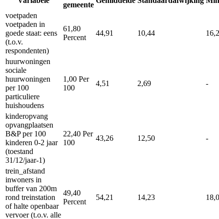
Variabele
Gemiddelde
Standaardafwijking
Mi
gemeente
voetpaden
voetpaden in
61,80
goede staat: eens
44,91
10,44
16,
Percent
(t.o.v.
respondenten)
huurwoningen
sociale
huurwoningen
1,00
Per
4,51
2,69
-
per 100
100
particuliere
huishoudens
kinderopvang
opvangplaatsen
B&P per 100
22,40
Per
43,26
12,50
-
kinderen 0-2 jaar
100
(toestand
31/12/jaar-1)
trein_afstand
inwoners in
buffer van 200m
49,40
rond treinstation
54,21
14,23
18,
Percent
of halte openbaar
vervoer (t.o.v. alle