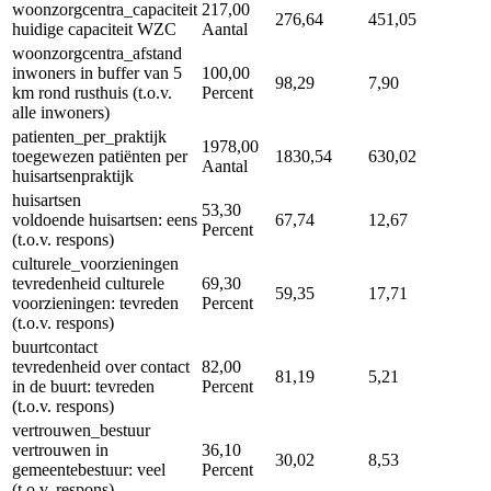
woonzorgcentra_capaciteit
217,00
276,64
451,05
huidige capaciteit WZC
Aantal
woonzorgcentra_afstand
inwoners in buffer van 5
100,00
98,29
7,90
km rond rusthuis (t.o.v.
Percent
alle inwoners)
patienten_per_praktijk
1978,00
toegewezen patiënten per
1830,54
630,02
Aantal
huisartsenpraktijk
huisartsen
53,30
voldoende huisartsen: eens
67,74
12,67
Percent
(t.o.v. respons)
culturele_voorzieningen
tevredenheid culturele
69,30
59,35
17,71
voorzieningen: tevreden
Percent
(t.o.v. respons)
buurtcontact
tevredenheid over contact
82,00
81,19
5,21
in de buurt: tevreden
Percent
(t.o.v. respons)
vertrouwen_bestuur
vertrouwen in
36,10
30,02
8,53
gemeentebestuur: veel
Percent
(t.o.v. respons)