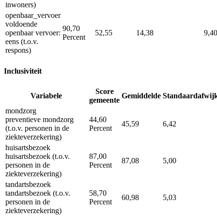
inwoners)
openbaar_vervoer
voldoende
90,70
openbaar vervoer:
52,55
14,38
9,4
Percent
eens (t.o.v.
respons)
Inclusiviteit
Score
Variabele
Gemiddelde
Standaardafwij
gemeente
mondzorg
preventieve mondzorg
44,60
45,59
6,42
(t.o.v. personen in de
Percent
ziekteverzekering)
huisartsbezoek
huisartsbezoek (t.o.v.
87,00
87,08
5,00
personen in de
Percent
ziekteverzekering)
tandartsbezoek
tandartsbezoek (t.o.v.
58,70
60,98
5,03
personen in de
Percent
ziekteverzekering)