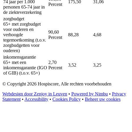
74 jaar per 1.000
175,50
31,06
Percent
personen 65-74 jaar in
de ziekteverzekering
zorgbudget
65+ met zorgbudget
voor ouderen en
90,60
verhoogde
88,28
4,68
Percent
tegemoetkoming (t.o.v.
zorgbudgetten voor
ouderen)
inkomensgarantie
65+ met een
2,70
3,52
3,25
inkomensgarantie (IGO
Percent
of GIB) (t.o.v. 65+)
© Copyright 2026 Hospiscore, Alle rechten voorbehouden
Webdesign door Zenjoy in Leuven
•
Powered by Nimbu
•
Privacy
Statement
•
Accessibility
•
Cookies Policy
•
Beheer uw cookies