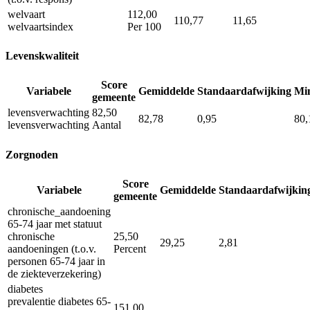
welvaart
112,00
110,77
11,65
welvaartsindex
Per 100
Levenskwaliteit
Score
Variabele
Gemiddelde
Standaardafwijking
Mi
gemeente
levensverwachting
82,50
82,78
0,95
80,
levensverwachting
Aantal
Zorgnoden
Score
Variabele
Gemiddelde
Standaardafwijkin
gemeente
chronische_aandoening
65-74 jaar met statuut
chronische
25,50
29,25
2,81
aandoeningen (t.o.v.
Percent
personen 65-74 jaar in
de ziekteverzekering)
diabetes
prevalentie diabetes 65-
151,00