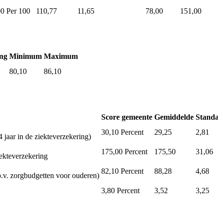
00
Per 100
110,77
11,65
78,00
151,00
ng
Minimum
Maximum
80,10
86,10
Score gemeente
Gemiddelde
Standa
30,10
Percent
29,25
2,81
 jaar in de ziekteverzekering)
175,00
Percent
175,50
31,06
iekteverzekering
82,10
Percent
88,28
4,68
.v. zorgbudgetten voor ouderen)
3,80
Percent
3,52
3,25