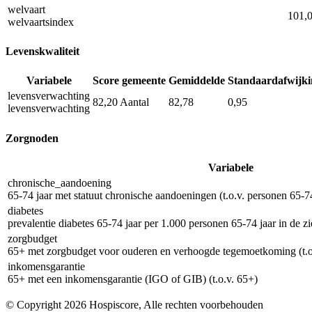
welvaart
101,
welvaartsindex
Levenskwaliteit
Variabele
Score gemeente
Gemiddelde
Standaardafwijki
levensverwachting
82,20
Aantal
82,78
0,95
levensverwachting
Zorgnoden
Variabele
chronische_aandoening
65-74 jaar met statuut chronische aandoeningen (t.o.v. personen 65-74
diabetes
prevalentie diabetes 65-74 jaar per 1.000 personen 65-74 jaar in de z
zorgbudget
65+ met zorgbudget voor ouderen en verhoogde tegemoetkoming (t.o
inkomensgarantie
65+ met een inkomensgarantie (IGO of GIB) (t.o.v. 65+)
© Copyright 2026 Hospiscore, Alle rechten voorbehouden