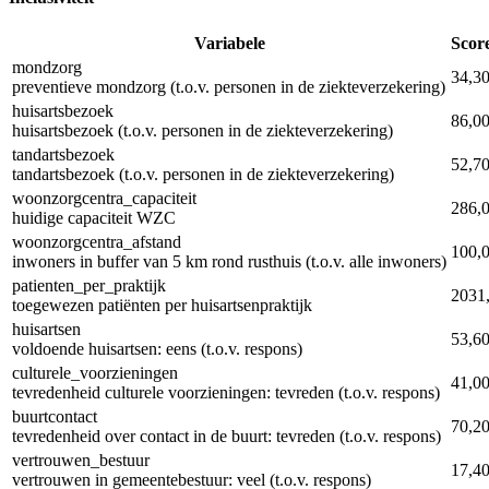
Variabele
Scor
mondzorg
34,3
preventieve mondzorg (t.o.v. personen in de ziekteverzekering)
huisartsbezoek
86,0
huisartsbezoek (t.o.v. personen in de ziekteverzekering)
tandartsbezoek
52,7
tandartsbezoek (t.o.v. personen in de ziekteverzekering)
woonzorgcentra_capaciteit
286,
huidige capaciteit WZC
woonzorgcentra_afstand
100,
inwoners in buffer van 5 km rond rusthuis (t.o.v. alle inwoners)
patienten_per_praktijk
2031
toegewezen patiënten per huisartsenpraktijk
huisartsen
53,6
voldoende huisartsen: eens (t.o.v. respons)
culturele_voorzieningen
41,0
tevredenheid culturele voorzieningen: tevreden (t.o.v. respons)
buurtcontact
70,2
tevredenheid over contact in de buurt: tevreden (t.o.v. respons)
vertrouwen_bestuur
17,4
vertrouwen in gemeentebestuur: veel (t.o.v. respons)