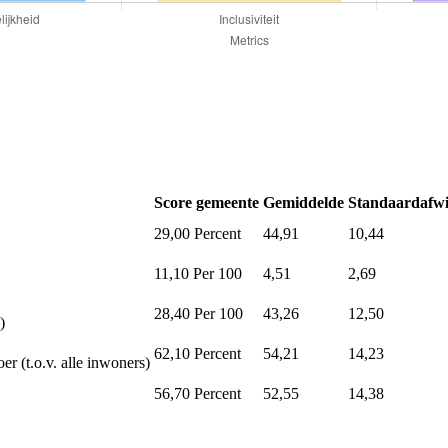
Score gemeente
Gemiddelde
Standaardafwi
29,00
Percent
44,91
10,44
11,10
Per 100
4,51
2,69
28,40
Per 100
43,26
12,50
)
62,10
Percent
54,21
14,23
er (t.o.v. alle inwoners)
56,70
Percent
52,55
14,38