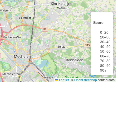
Score
0–20
20–30
30–40
40–50
50–60
60–70
70–80
80–90
90+
Leaflet
|
©
OpenStreetMap
contributors