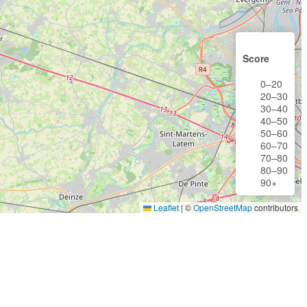
Score
0–20
20–30
30–40
40–50
50–60
60–70
70–80
80–90
90+
Leaflet
|
©
OpenStreetMap
contributors