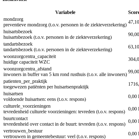
Variabele
Scor
mondzorg
47,1
preventieve mondzorg (t.o.v. personen in de ziekteverzekering)
huisartsbezoek
90,0
huisartsbezoek (t.o.v. personen in de ziekteverzekering)
tandartsbezoek
63,1
tandartsbezoek (t.o.v. personen in de ziekteverzekering)
woonzorgcentra_capaciteit
304,
huidige capaciteit WZC
woonzorgcentra_afstand
99,0
inwoners in buffer van 5 km rond rusthuis (t.o.v. alle inwoners)
patienten_per_praktijk
1716
toegewezen patiënten per huisartsenpraktijk
huisartsen
0,00
voldoende huisartsen: eens (t.o.v. respons)
culturele_voorzieningen
0,00
tevredenheid culturele voorzieningen: tevreden (t.o.v. respons)
buurtcontact
0,00
tevredenheid over contact in de buurt: tevreden (t.o.v. respons)
vertrouwen_bestuur
0,00
vertrouwen in gemeentebestuur: veel (t.o.v. respons)