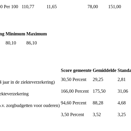
00
Per 100
110,77
11,65
78,00
151,00
ng
Minimum
Maximum
80,10
86,10
Score gemeente
Gemiddelde
Standa
30,50
Percent
29,25
2,81
 jaar in de ziekteverzekering)
166,00
Percent
175,50
31,06
iekteverzekering
94,60
Percent
88,28
4,68
.v. zorgbudgetten voor ouderen)
3,50
Percent
3,52
3,25