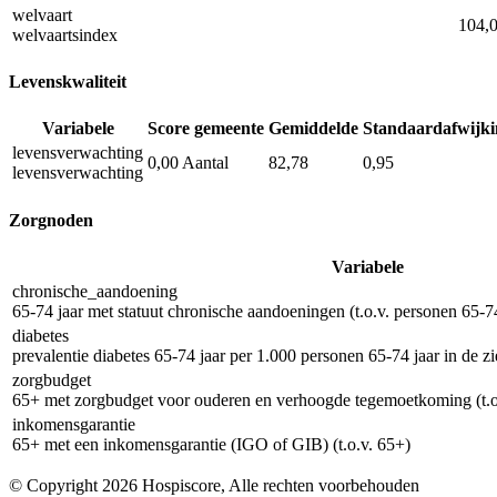
welvaart
104,
welvaartsindex
Levenskwaliteit
Variabele
Score gemeente
Gemiddelde
Standaardafwijki
levensverwachting
0,00
Aantal
82,78
0,95
levensverwachting
Zorgnoden
Variabele
chronische_aandoening
65-74 jaar met statuut chronische aandoeningen (t.o.v. personen 65-74
diabetes
prevalentie diabetes 65-74 jaar per 1.000 personen 65-74 jaar in de z
zorgbudget
65+ met zorgbudget voor ouderen en verhoogde tegemoetkoming (t.o
inkomensgarantie
65+ met een inkomensgarantie (IGO of GIB) (t.o.v. 65+)
© Copyright 2026 Hospiscore, Alle rechten voorbehouden