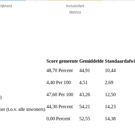
Score gemeente
Gemiddelde
Standaardafwi
48,70
Percent
44,91
10,44
4,40
Per 100
4,51
2,69
47,60
Per 100
43,26
12,50
)
44,30
Percent
54,21
14,23
er (t.o.v. alle inwoners)
0,00
Percent
52,55
14,38