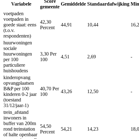
Score
Variabele
Gemiddelde
Standaardafwijking
Mi
gemeente
voetpaden
voetpaden in
42,30
goede staat: eens
44,91
10,44
16,
Percent
(t.o.v.
respondenten)
huurwoningen
sociale
huurwoningen
3,30
Per
4,51
2,69
-
per 100
100
particuliere
huishoudens
kinderopvang
opvangplaatsen
B&P per 100
40,70
Per
43,26
12,50
-
kinderen 0-2 jaar
100
(toestand
31/12/jaar-1)
trein_afstand
inwoners in
buffer van 200m
54,50
rond treinstation
54,21
14,23
18,
Percent
of halte openbaar