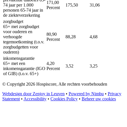
171,00
74 jaar per 1.000
175,50
31,06
Percent
personen 65-74 jaar in
de ziekteverzekering
zorgbudget
65+ met zorgbudget
voor ouderen en
80,90
verhoogde
88,28
4,68
Percent
tegemoetkoming (t.o.v.
zorgbudgetten voor
ouderen)
inkomensgarantie
65+ met een
4,20
3,52
3,25
inkomensgarantie (IGO
Percent
of GIB) (t.o.v. 65+)
© Copyright 2026 Hospiscore, Alle rechten voorbehouden
Webdesign door Zenjoy in Leuven
•
Powered by Nimbu
•
Privacy
Statement
•
Accessibility
•
Cookies Policy
•
Beheer uw cookies