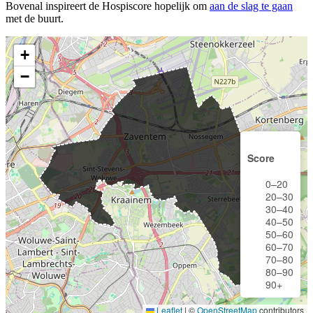
Bovenal inspireert de Hospiscore hopelijk om
aan de slag te gaan
met de buurt.
+
−
Score
0–20
20–30
30–40
40–50
50–60
60–70
70–80
80–90
90+
Leaflet
|
©
OpenStreetMap
contributors