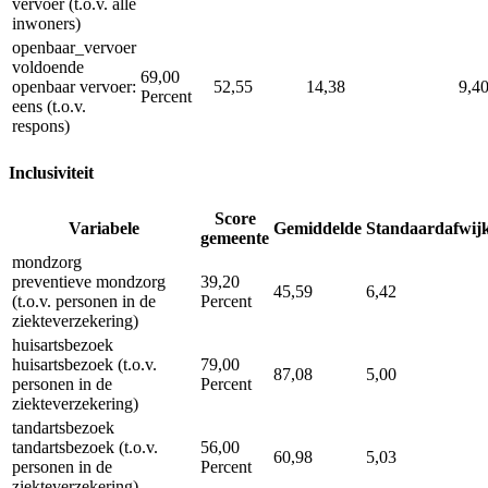
vervoer (t.o.v. alle
inwoners)
openbaar_vervoer
voldoende
69,00
openbaar vervoer:
52,55
14,38
9,4
Percent
eens (t.o.v.
respons)
Inclusiviteit
Score
Variabele
Gemiddelde
Standaardafwij
gemeente
mondzorg
preventieve mondzorg
39,20
45,59
6,42
(t.o.v. personen in de
Percent
ziekteverzekering)
huisartsbezoek
huisartsbezoek (t.o.v.
79,00
87,08
5,00
personen in de
Percent
ziekteverzekering)
tandartsbezoek
tandartsbezoek (t.o.v.
56,00
60,98
5,03
personen in de
Percent
ziekteverzekering)