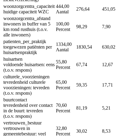
woonzorgcentra_capaciteit
444,00
276,64
451,05
huidige capaciteit WZC
Aantal
woonzorgcentra_afstand
inwoners in buffer van 5
100,00
98,29
7,90
km rond rusthuis (t.o.v.
Percent
alle inwoners)
patienten_per_praktijk
1334,00
toegewezen patiënten per
1830,54
630,02
Aantal
huisartsenpraktijk
huisartsen
55,80
voldoende huisartsen: eens
67,74
12,67
Percent
(t.o.v. respons)
culturele_voorzieningen
tevredenheid culturele
65,00
59,35
17,71
voorzieningen: tevreden
Percent
(t.o.v. respons)
buurtcontact
tevredenheid over contact
70,60
81,19
5,21
in de buurt: tevreden
Percent
(t.o.v. respons)
vertrouwen_bestuur
vertrouwen in
32,80
30,02
8,53
gemeentebestuur: veel
Percent