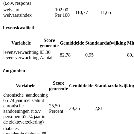
(t.o.v. respons)
welvaart
102,00
110,77
11,65
welvaartsindex
Per 100
Levenskwaliteit
Score
Variabele
Gemiddelde
Standaardafwijking
Mi
gemeente
levensverwachting
83,30
82,78
0,95
80,
levensverwachting
Aantal
Zorgnoden
Score
Variabele
Gemiddelde
Standaardafwijkin
gemeente
chronische_aandoening
65-74 jaar met statuut
chronische
25,50
29,25
2,81
aandoeningen (t.o.v.
Percent
personen 65-74 jaar in
de ziekteverzekering)
diabetes
prevalentie diabetes 65-