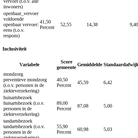
vervoer (t.o.v. alle
inwoners)
openbaar_vervoer
voldoende
41,50
openbaar vervoer:
52,55
14,38
9,4
Percent
eens (t.o.v.
respons)
Inclusiviteit
Score
Variabele
Gemiddelde
Standaardafwij
gemeente
mondzorg
preventieve mondzorg
40,50
45,59
6,42
(t.o.v. personen in de
Percent
ziekteverzekering)
huisartsbezoek
huisartsbezoek (t.o.v.
89,00
87,08
5,00
personen in de
Percent
ziekteverzekering)
tandartsbezoek
tandartsbezoek (t.o.v.
55,90
60,98
5,03
personen in de
Percent
ziekteverzekering)