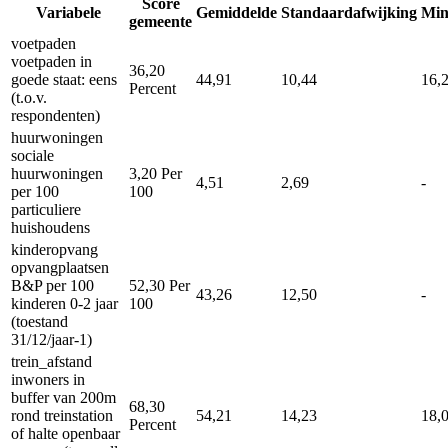
Score
Variabele
Gemiddelde
Standaardafwijking
Mi
gemeente
voetpaden
voetpaden in
36,20
goede staat: eens
44,91
10,44
16,
Percent
(t.o.v.
respondenten)
huurwoningen
sociale
huurwoningen
3,20
Per
4,51
2,69
-
per 100
100
particuliere
huishoudens
kinderopvang
opvangplaatsen
B&P per 100
52,30
Per
43,26
12,50
-
kinderen 0-2 jaar
100
(toestand
31/12/jaar-1)
trein_afstand
inwoners in
buffer van 200m
68,30
rond treinstation
54,21
14,23
18,
Percent
of halte openbaar