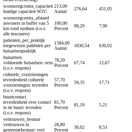
woonzorgcentra_capaciteit
213,00
276,64
451,05
huidige capaciteit WZC
Aantal
woonzorgcentra_afstand
inwoners in buffer van 5
100,00
98,29
7,90
km rond rusthuis (t.o.v.
Percent
alle inwoners)
patienten_per_praktijk
1584,00
toegewezen patiënten per
1830,54
630,02
Aantal
huisartsenpraktijk
huisartsen
78,20
voldoende huisartsen: eens
67,74
12,67
Percent
(t.o.v. respons)
culturele_voorzieningen
tevredenheid culturele
57,70
59,35
17,71
voorzieningen: tevreden
Percent
(t.o.v. respons)
buurtcontact
tevredenheid over contact
81,70
81,19
5,21
in de buurt: tevreden
Percent
(t.o.v. respons)
vertrouwen_bestuur
vertrouwen in
28,80
30,02
8,53
gemeentebestuur: veel
Percent