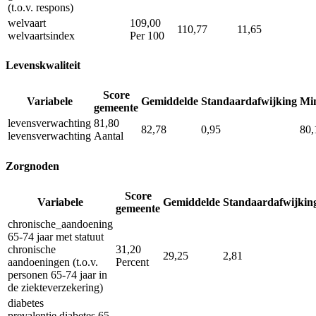
(t.o.v. respons)
welvaart
109,00
110,77
11,65
welvaartsindex
Per 100
Levenskwaliteit
Score
Variabele
Gemiddelde
Standaardafwijking
Mi
gemeente
levensverwachting
81,80
82,78
0,95
80,
levensverwachting
Aantal
Zorgnoden
Score
Variabele
Gemiddelde
Standaardafwijkin
gemeente
chronische_aandoening
65-74 jaar met statuut
chronische
31,20
29,25
2,81
aandoeningen (t.o.v.
Percent
personen 65-74 jaar in
de ziekteverzekering)
diabetes
prevalentie diabetes 65-