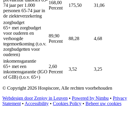
168,00
74 jaar per 1.000
175,50
31,06
Percent
personen 65-74 jaar in
de ziekteverzekering
zorgbudget
65+ met zorgbudget
voor ouderen en
89,90
verhoogde
88,28
4,68
Percent
tegemoetkoming (t.o.v.
zorgbudgetten voor
ouderen)
inkomensgarantie
65+ met een
2,60
3,52
3,25
inkomensgarantie (IGO
Percent
of GIB) (t.o.v. 65+)
© Copyright 2026 Hospiscore, Alle rechten voorbehouden
Webdesign door Zenjoy in Leuven
•
Powered by Nimbu
•
Privacy
Statement
•
Accessibility
•
Cookies Policy
•
Beheer uw cookies