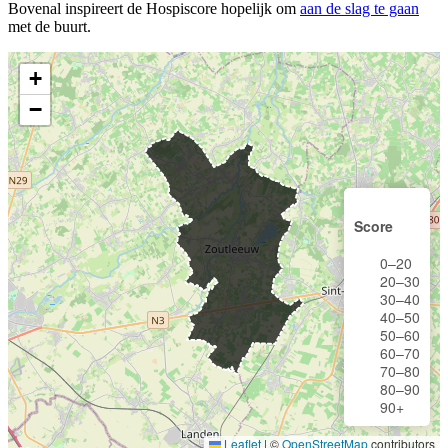
Bovenal inspireert de Hospiscore hopelijk om
aan de slag te gaan
met de buurt.
+
−
Score
0–20
20–30
30–40
40–50
50–60
60–70
70–80
80–90
90+
Leaflet
|
©
OpenStreetMap
contributors