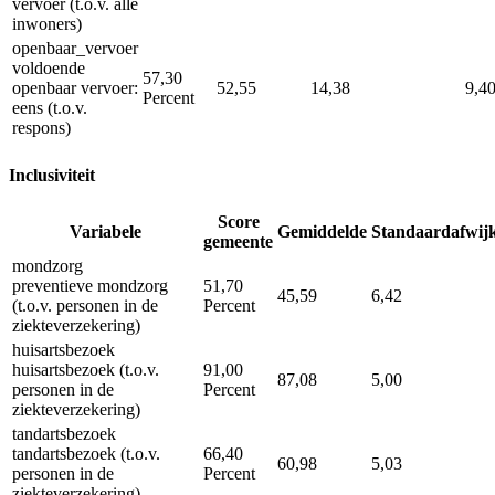
vervoer (t.o.v. alle
inwoners)
openbaar_vervoer
voldoende
57,30
openbaar vervoer:
52,55
14,38
9,4
Percent
eens (t.o.v.
respons)
Inclusiviteit
Score
Variabele
Gemiddelde
Standaardafwij
gemeente
mondzorg
preventieve mondzorg
51,70
45,59
6,42
(t.o.v. personen in de
Percent
ziekteverzekering)
huisartsbezoek
huisartsbezoek (t.o.v.
91,00
87,08
5,00
personen in de
Percent
ziekteverzekering)
tandartsbezoek
tandartsbezoek (t.o.v.
66,40
60,98
5,03
personen in de
Percent
ziekteverzekering)