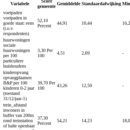
Score
Variabele
Gemiddelde
Standaardafwijking
Mi
gemeente
voetpaden
voetpaden in
52,10
goede staat: eens
44,91
10,44
16,
Percent
(t.o.v.
respondenten)
huurwoningen
sociale
huurwoningen
3,30
Per
4,51
2,69
-
per 100
100
particuliere
huishoudens
kinderopvang
opvangplaatsen
B&P per 100
39,70
Per
43,26
12,50
-
kinderen 0-2 jaar
100
(toestand
31/12/jaar-1)
trein_afstand
inwoners in
buffer van 200m
37,30
rond treinstation
54,21
14,23
18,
Percent
of halte openbaar