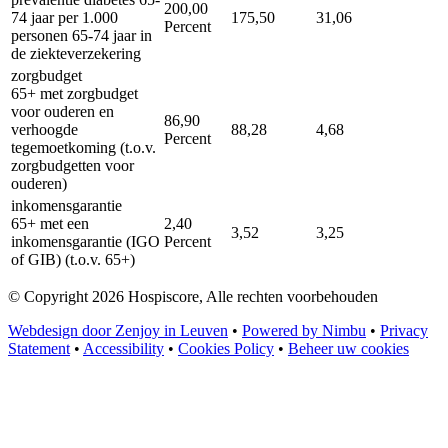
200,00
74 jaar per 1.000
175,50
31,06
Percent
personen 65-74 jaar in
de ziekteverzekering
zorgbudget
65+ met zorgbudget
voor ouderen en
86,90
verhoogde
88,28
4,68
Percent
tegemoetkoming (t.o.v.
zorgbudgetten voor
ouderen)
inkomensgarantie
65+ met een
2,40
3,52
3,25
inkomensgarantie (IGO
Percent
of GIB) (t.o.v. 65+)
© Copyright 2026 Hospiscore, Alle rechten voorbehouden
Webdesign door Zenjoy in Leuven
•
Powered by Nimbu
•
Privacy
Statement
•
Accessibility
•
Cookies Policy
•
Beheer uw cookies