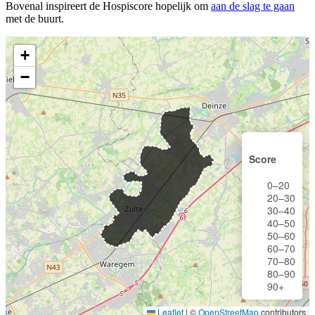
Bovenal inspireert de Hospiscore hopelijk om
aan de slag te gaan
met de buurt.
+
−
Score
0–20
20–30
30–40
40–50
50–60
60–70
70–80
80–90
90+
Leaflet
|
©
OpenStreetMap
contributors