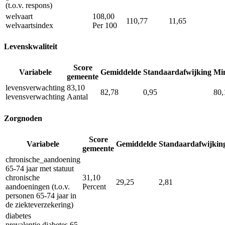
(t.o.v. respons)
welvaart
108,00
110,77
11,65
welvaartsindex
Per 100
Levenskwaliteit
Score
Variabele
Gemiddelde
Standaardafwijking
Mi
gemeente
levensverwachting
83,10
82,78
0,95
80,
levensverwachting
Aantal
Zorgnoden
Score
Variabele
Gemiddelde
Standaardafwijkin
gemeente
chronische_aandoening
65-74 jaar met statuut
chronische
31,10
29,25
2,81
aandoeningen (t.o.v.
Percent
personen 65-74 jaar in
de ziekteverzekering)
diabetes
prevalentie diabetes 65-