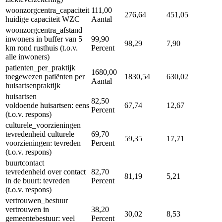
woonzorgcentra_capaciteit
111,00
276,64
451,05
huidige capaciteit WZC
Aantal
woonzorgcentra_afstand
inwoners in buffer van 5
99,90
98,29
7,90
km rond rusthuis (t.o.v.
Percent
alle inwoners)
patienten_per_praktijk
1680,00
toegewezen patiënten per
1830,54
630,02
Aantal
huisartsenpraktijk
huisartsen
82,50
voldoende huisartsen: eens
67,74
12,67
Percent
(t.o.v. respons)
culturele_voorzieningen
tevredenheid culturele
69,70
59,35
17,71
voorzieningen: tevreden
Percent
(t.o.v. respons)
buurtcontact
tevredenheid over contact
82,70
81,19
5,21
in de buurt: tevreden
Percent
(t.o.v. respons)
vertrouwen_bestuur
vertrouwen in
38,20
30,02
8,53
gemeentebestuur: veel
Percent