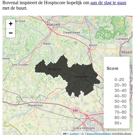
Bovenal inspireert de Hospiscore hopelijk om
aan de slag te gaan
met de buurt.
+
−
Score
0–20
20–30
30–40
40–50
50–60
60–70
70–80
80–90
90+
Leaflet
|
©
OpenStreetMap
contributors