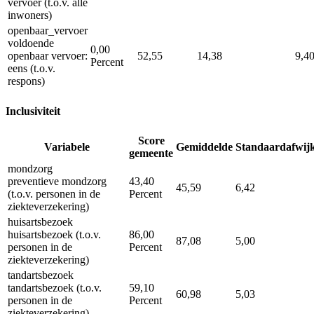
vervoer (t.o.v. alle
inwoners)
openbaar_vervoer
voldoende
0,00
openbaar vervoer:
52,55
14,38
9,4
Percent
eens (t.o.v.
respons)
Inclusiviteit
Score
Variabele
Gemiddelde
Standaardafwij
gemeente
mondzorg
preventieve mondzorg
43,40
45,59
6,42
(t.o.v. personen in de
Percent
ziekteverzekering)
huisartsbezoek
huisartsbezoek (t.o.v.
86,00
87,08
5,00
personen in de
Percent
ziekteverzekering)
tandartsbezoek
tandartsbezoek (t.o.v.
59,10
60,98
5,03
personen in de
Percent
ziekteverzekering)