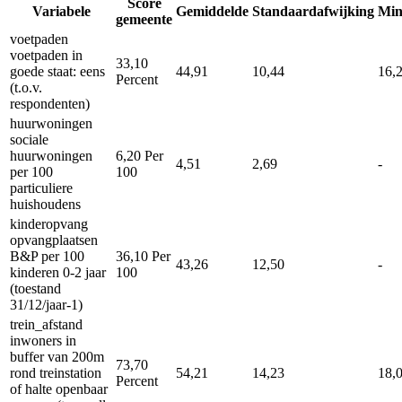
Score
Variabele
Gemiddelde
Standaardafwijking
Mi
gemeente
voetpaden
voetpaden in
33,10
goede staat: eens
44,91
10,44
16,
Percent
(t.o.v.
respondenten)
huurwoningen
sociale
huurwoningen
6,20
Per
4,51
2,69
-
per 100
100
particuliere
huishoudens
kinderopvang
opvangplaatsen
B&P per 100
36,10
Per
43,26
12,50
-
kinderen 0-2 jaar
100
(toestand
31/12/jaar-1)
trein_afstand
inwoners in
buffer van 200m
73,70
rond treinstation
54,21
14,23
18,
Percent
of halte openbaar