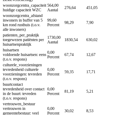
woonzorgcentra_capaciteit
564,00
276,64
451,05
huidige capaciteit WZC
Aantal
woonzorgcentra_afstand
inwoners in buffer van 5
99,60
98,29
7,90
km rond rusthuis (t.o.v.
Percent
alle inwoners)
patienten_per_praktijk
1730,00
toegewezen patiënten per
1830,54
630,02
Aantal
huisartsenpraktijk
huisartsen
0,00
voldoende huisartsen: eens
67,74
12,67
Percent
(t.o.v. respons)
culturele_voorzieningen
tevredenheid culturele
0,00
59,35
17,71
voorzieningen: tevreden
Percent
(t.o.v. respons)
buurtcontact
tevredenheid over contact
0,00
81,19
5,21
in de buurt: tevreden
Percent
(t.o.v. respons)
vertrouwen_bestuur
vertrouwen in
0,00
30,02
8,53
gemeentebestuur: veel
Percent