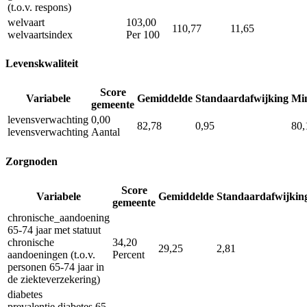
(t.o.v. respons)
welvaart
103,00
110,77
11,65
welvaartsindex
Per 100
Levenskwaliteit
Score
Variabele
Gemiddelde
Standaardafwijking
Mi
gemeente
levensverwachting
0,00
82,78
0,95
80,
levensverwachting
Aantal
Zorgnoden
Score
Variabele
Gemiddelde
Standaardafwijkin
gemeente
chronische_aandoening
65-74 jaar met statuut
chronische
34,20
29,25
2,81
aandoeningen (t.o.v.
Percent
personen 65-74 jaar in
de ziekteverzekering)
diabetes
prevalentie diabetes 65-