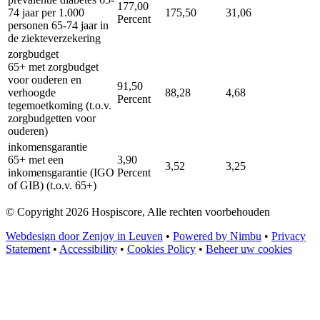
177,00
74 jaar per 1.000
175,50
31,06
Percent
personen 65-74 jaar in
de ziekteverzekering
zorgbudget
65+ met zorgbudget
voor ouderen en
91,50
verhoogde
88,28
4,68
Percent
tegemoetkoming (t.o.v.
zorgbudgetten voor
ouderen)
inkomensgarantie
65+ met een
3,90
3,52
3,25
inkomensgarantie (IGO
Percent
of GIB) (t.o.v. 65+)
© Copyright 2026 Hospiscore, Alle rechten voorbehouden
Webdesign door Zenjoy in Leuven
•
Powered by Nimbu
•
Privacy
Statement
•
Accessibility
•
Cookies Policy
•
Beheer uw cookies